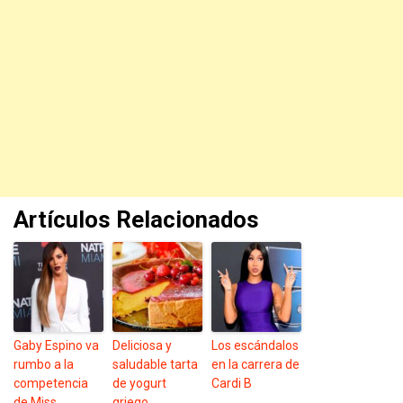
Artículos Relacionados
Gaby Espino va
Deliciosa y
Los escándalos
rumbo a la
saludable tarta
en la carrera de
competencia
de yogurt
Cardi B
de Miss
griego