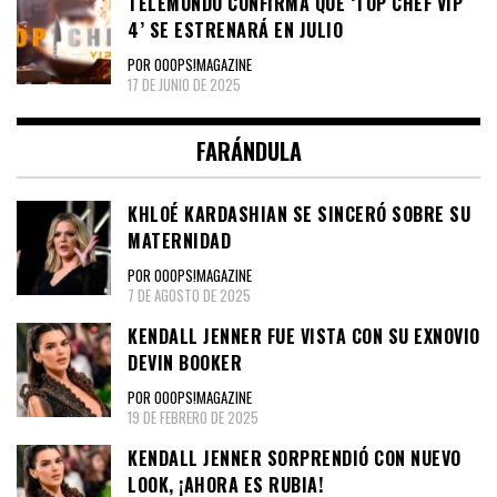
TELEMUNDO CONFIRMA QUE ‘TOP CHEF VIP
4’ SE ESTRENARÁ EN JULIO
POR OOOPS!MAGAZINE
17 DE JUNIO DE 2025
FARÁNDULA
KHLOÉ KARDASHIAN SE SINCERÓ SOBRE SU
MATERNIDAD
POR OOOPS!MAGAZINE
7 DE AGOSTO DE 2025
KENDALL JENNER FUE VISTA CON SU EXNOVIO
DEVIN BOOKER
POR OOOPS!MAGAZINE
19 DE FEBRERO DE 2025
KENDALL JENNER SORPRENDIÓ CON NUEVO
LOOK, ¡AHORA ES RUBIA!