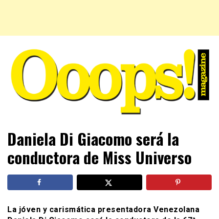
Farándula farándula y mucho más. El magazine para estar
Ooops! Magazine
Daniela Di Giacomo será la
al tanto de las celebridades que sigues, todo a tu alcance
en un mismo lugar. Grupo Leferas™
conductora de Miss Universo
La jóven y carismática presentadora Venezolana