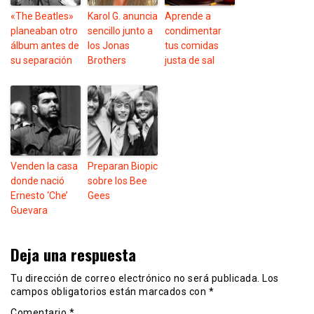
«The Beatles»
Karol G. anuncia
Aprende a
planeaban otro
sencillo junto a
condimentar
álbum antes de
los Jonas
tus comidas
su separación
Brothers
justa de sal
Venden la casa
Preparan Biopic
donde nació
sobre los Bee
Ernesto ‘Che’
Gees
Guevara
Deja una respuesta
Tu dirección de correo electrónico no será publicada.
Los
campos obligatorios están marcados con
*
Comentario
*