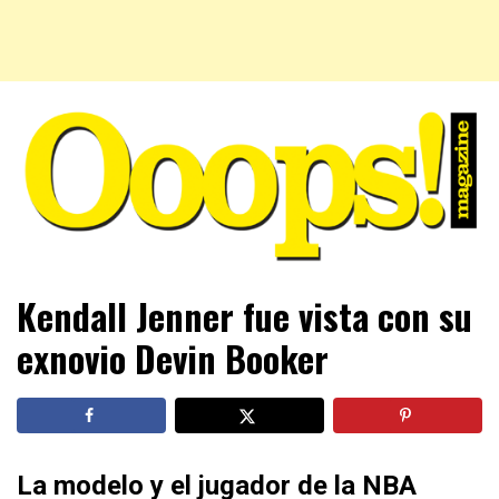
Farándula farándula y mucho más. El magazine para estar
Ooops! Magazine
Kendall Jenner fue vista con su
al tanto de las celebridades que sigues, todo a tu alcance
en un mismo lugar. Grupo Leferas™
exnovio Devin Booker
La modelo y el jugador de la NBA