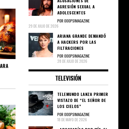
ACUSACIONES DE
AGRESIÓN SEXUAL A
ADOLESCENTES
POR OOOPS!MAGAZINE
29 DE JULIO DE 2026
ARIANA GRANDE DEMANDÓ
A HACKERS POR LAS
FILTRACIONES
POR OOOPS!MAGAZINE
28 DE JULIO DE 2026
PARA
TELEVISIÓN
TELEMUNDO LANZA PRIMER
VISTAZO DE “EL SEÑOR DE
LOS CIELOS”
POR OOOPS!MAGAZINE
18 DE MAYO DE 2026