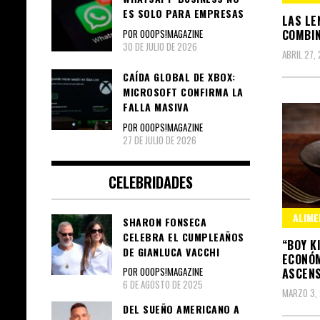
ES SOLO PARA EMPRESAS
LAS LE
POR OOOPS!MAGAZINE
COMBIN
30 DE JULIO DE 2026
ABRIL 27,
CAÍDA GLOBAL DE XBOX:
MICROSOFT CONFIRMA LA
FALLA MASIVA
POR OOOPS!MAGAZINE
27 DE JULIO DE 2026
CELEBRIDADES
ALIME
SHARON FONSECA
CELEBRA EL CUMPLEAÑOS
“BOY K
DE GIANLUCA VACCHI
ECONÓM
POR OOOPS!MAGAZINE
ASCEN
6 DE AGOSTO DE 2025
MARZO 3,
DEL SUEÑO AMERICANO A