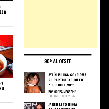
O
LLA
90º AL OESTE
AYLÍN MUJICA CONFIRMA
SU PARTICIPACIÓN EN
EY
“TOP CHEF VIP”
ÑO
POR OOOPS!MAGAZINE
1 DE AGOSTO DE 2026
JARED LETO NIEGA