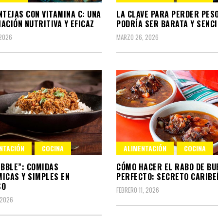
NTEJAS CON VITAMINA C: UNA
LA CLAVE PARA PERDER PES
ACIÓN NUTRITIVA Y EFICAZ
PODRÍA SER BARATA Y SENCI
 2026
MARZO 26, 2026
NTACIÓN
COCINA
ALIMENTACIÓN
COCINA
IBBLE”: COMIDAS
CÓMO HACER EL RABO DE BU
ICAS Y SIMPLES EN
PERFECTO: SECRETO CARIBE
SO
FEBRERO 11, 2026
 2026