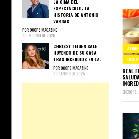
LA CIMA DEL
ESPECTÁCULO: LA
HISTORIA DE ANTONIO
VARGAS
POR OOOPS!MAGAZINE
23 DE JUNIO DE 2025
CHRISSY TEIGEN SALE
ALIME
HUYENDO DE SU CASA
OOOP
TRAS INCENDIOS EN LA.
POR OOOPS!MAGAZINE
REAL F
9 DE ENERO DE 2025
SALUDA
INGRED
ENERO 18,