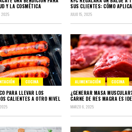
ACATE UNA BENDICIÓN PARA
KFC REGALARÁ UN BALDE A 
UD Y LA COSMÉTICA
SUS CLIENTES: CÓMO APLIC
, 2025
JULIO 15, 2025
NTACIÓN
COCINA
ALIMENTACIÓN
COCINA
CO PARA LLEVAR LOS
¿GENERAR MASA MUSCULAR?
OS CALIENTES A OTRO NIVEL
CARNE DE RES MAGRA ES ID
 2025
MARZO 6, 2025