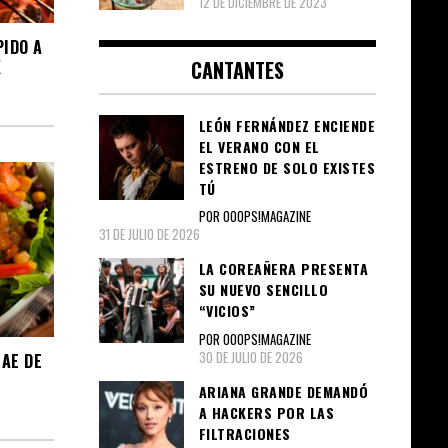
12 DE DICIEMBRE DE 2023
IDO A
CANTANTES
K
LEÓN FERNÁNDEZ ENCIENDE
EL VERANO CON EL
ESTRENO DE SOLO EXISTES
TÚ
POR OOOPS!MAGAZINE
31 DE JULIO DE 2026
LA COREAÑERA PRESENTA
SU NUEVO SENCILLO
“VICIOS”
POR OOOPS!MAGAZINE
30 DE JULIO DE 2026
RAE DE
ARIANA GRANDE DEMANDÓ
A HACKERS POR LAS
FILTRACIONES