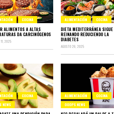
NTACIÓN
COCINA
ALIMENTACIÓN
COCINA
R ALIMENTOS A ALTAS
DIETA MEDITERRÁNEA SIGUE
RATURAS DA CARCINÓGENOS
REINANDO REDUCIENDO LA
DIABETES
 11, 2025
AGOSTO 26, 2025
NTACIÓN
COCINA
ALIMENTACIÓN
COCINA
S NEWS
OOOPS NEWS