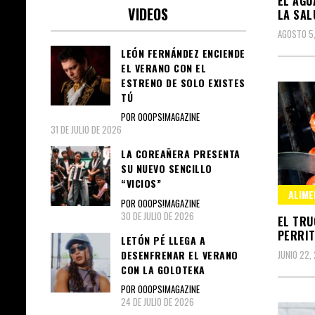
EL AGU
VIDEOS
LA SAL
AGOSTO 5
LEÓN FERNÁNDEZ ENCIENDE
EL VERANO CON EL
ESTRENO DE SOLO EXISTES
TÚ
POR OOOPS!MAGAZINE
31 DE JULIO DE 2026
LA COREAÑERA PRESENTA
SU NUEVO SENCILLO
“VICIOS”
ALIME
POR OOOPS!MAGAZINE
30 DE JULIO DE 2026
EL TRU
PERRIT
LETÓN PÉ LLEGA A
DESENFRENAR EL VERANO
JUNIO 22,
CON LA GOLOTEKA
POR OOOPS!MAGAZINE
24 DE JULIO DE 2026