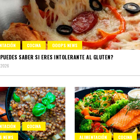
NTACIÓN
COCINA
OOOPS NEWS
PUEDES SABER SI ERES INTOLERANTE AL GLUTEN?
 2026
NTACIÓN
COCINA
S NEWS
ALIMENTACIÓN
COCINA