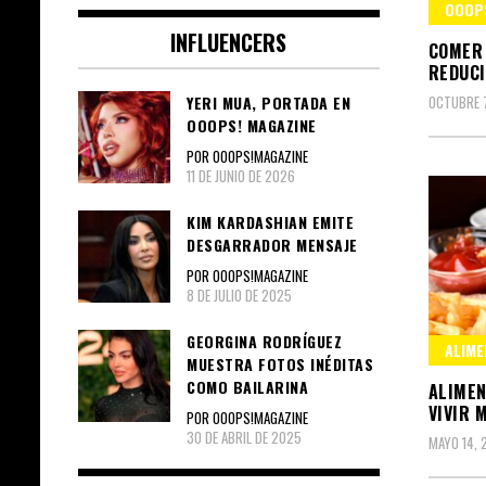
OOOP
INFLUENCERS
COMER 
REDUCI
YERI MUA, PORTADA EN
OCTUBRE 
OOOPS! MAGAZINE
POR OOOPS!MAGAZINE
11 DE JUNIO DE 2026
KIM KARDASHIAN EMITE
DESGARRADOR MENSAJE
POR OOOPS!MAGAZINE
8 DE JULIO DE 2025
GEORGINA RODRÍGUEZ
ALIME
MUESTRA FOTOS INÉDITAS
COMO BAILARINA
ALIMEN
VIVIR 
POR OOOPS!MAGAZINE
30 DE ABRIL DE 2025
MAYO 14, 