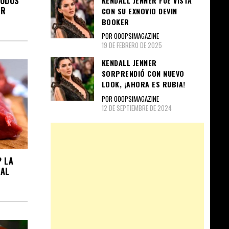
TODOS
KENDALL JENNER FUE VISTA
AR
CON SU EXNOVIO DEVIN
BOOKER
POR OOOPS!MAGAZINE
19 DE FEBRERO DE 2025
KENDALL JENNER
SORPRENDIÓ CON NUEVO
LOOK, ¡AHORA ES RUBIA!
POR OOOPS!MAGAZINE
12 DE SEPTIEMBRE DE 2024
 LA
EAL