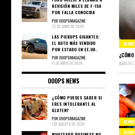
REVISIÓN MILES DE F-150
POR FALLA CONOCIDA
POR OOOPS!MAGAZINE
22 DE JUNIO DE 2026
LAS PICKUPS GIGANTES:
EL AUTO MÁS VENDIDO
ALIME
POR ESTADO EN EE.UU.
¿CÓMO 
POR OOOPS!MAGAZINE
17 DE MAYO DE 2026
AGOSTO 1,
OOOPS NEWS
¿CÓMO PUEDES SABER SI
ERES INTOLERANTE AL
GLUTEN?
POR OOOPS!MAGAZINE
ALIME
1 DE AGOSTO DE 2026
OOOP
WHATSAPP BUSINESS NO