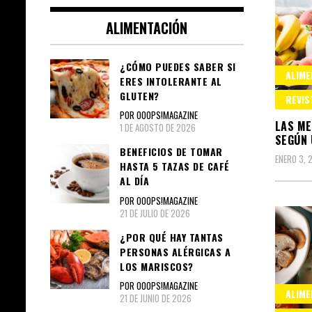
ALIMENTACIÓN
¿CÓMO PUEDES SABER SI
ALIME
ERES INTOLERANTE AL
GLUTEN?
REVIS
POR OOOPS!MAGAZINE
LAS ME
1 DE AGOSTO DE 2026
SEGÚN 
BENEFICIOS DE TOMAR
ENERO 3, 
HASTA 5 TAZAS DE CAFÉ
AL DÍA
POR OOOPS!MAGAZINE
21 DE JULIO DE 2026
¿POR QUÉ HAY TANTAS
PERSONAS ALÉRGICAS A
LOS MARISCOS?
POR OOOPS!MAGAZINE
ALIME
21 DE JUNIO DE 2026