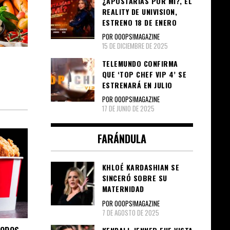
¿APOSTARÍAS POR MÍ?, EL
REALITY DE UNIVISION,
ESTRENO 18 DE ENERO
POR OOOPS!MAGAZINE
15 DE DICIEMBRE DE 2025
TELEMUNDO CONFIRMA
QUE ‘TOP CHEF VIP 4’ SE
ESTRENARÁ EN JULIO
POR OOOPS!MAGAZINE
17 DE JUNIO DE 2025
FARÁNDULA
KHLOÉ KARDASHIAN SE
SINCERÓ SOBRE SU
MATERNIDAD
POR OOOPS!MAGAZINE
7 DE AGOSTO DE 2025