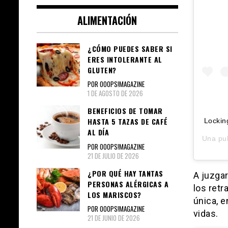
ALIMENTACIÓN
¿CÓMO PUEDES SABER SI
ERES INTOLERANTE AL
GLUTEN?
POR OOOPS!MAGAZINE
1 DE AGOSTO DE 2026
BENEFICIOS DE TOMAR
HASTA 5 TAZAS DE CAFÉ
Lockin
AL DÍA
Una pu
POR OOOPS!MAGAZINE
21 DE JULIO DE 2026
¿POR QUÉ HAY TANTAS
A juzgar
PERSONAS ALÉRGICAS A
los retr
LOS MARISCOS?
única, e
POR OOOPS!MAGAZINE
vidas.
21 DE JUNIO DE 2026