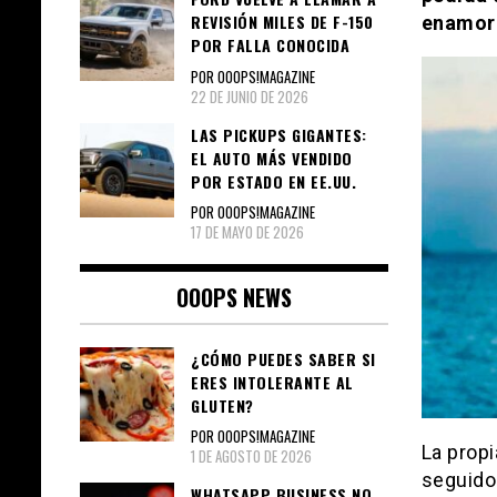
REVISIÓN MILES DE F-150
enamora
POR FALLA CONOCIDA
POR OOOPS!MAGAZINE
22 DE JUNIO DE 2026
LAS PICKUPS GIGANTES:
EL AUTO MÁS VENDIDO
POR ESTADO EN EE.UU.
POR OOOPS!MAGAZINE
17 DE MAYO DE 2026
OOOPS NEWS
¿CÓMO PUEDES SABER SI
ERES INTOLERANTE AL
GLUTEN?
POR OOOPS!MAGAZINE
La prop
1 DE AGOSTO DE 2026
seguido
WHATSAPP BUSINESS NO