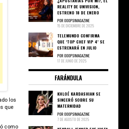
¿APOSTARÍAS POR MÍ?, EL
REALITY DE UNIVISION,
ESTRENO 18 DE ENERO
POR OOOPS!MAGAZINE
15 DE DICIEMBRE DE 2025
TELEMUNDO CONFIRMA
QUE ‘TOP CHEF VIP 4’ SE
ESTRENARÁ EN JULIO
POR OOOPS!MAGAZINE
17 DE JUNIO DE 2025
FARÁNDULA
KHLOÉ KARDASHIAN SE
ado los
SINCERÓ SOBRE SU
MATERNIDAD
os que
POR OOOPS!MAGAZINE
7 DE AGOSTO DE 2025
egó como