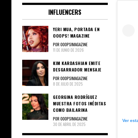
INFLUENCERS
YERI MUA, PORTADA EN
OOOPS! MAGAZINE
POR OOOPS!MAGAZINE
11 DE JUNIO DE 2026
KIM KARDASHIAN EMITE
DESGARRADOR MENSAJE
POR OOOPS!MAGAZINE
8 DE JULIO DE 2025
GEORGINA RODRÍGUEZ
MUESTRA FOTOS INÉDITAS
COMO BAILARINA
POR OOOPS!MAGAZINE
Ver est
30 DE ABRIL DE 2025