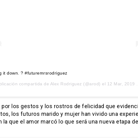
g it down. ? #futuremrsrodriguez
blicación compartida de
Alex Rodriguez
(@arod) el
12 Mar, 2019 a las 9:16 PDT
 por los gestos y los rostros de felicidad que evidenc
atos, los futuros marido y mujer han vivido una experi
n la que el amor marcó lo que será una nueva etapa d