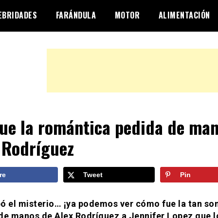
EBRIDADES
FARÁNDULA
MOTOR
ALIMENTACIÓN
fue la romántica pedida de ma
 Rodríguez
re
Tweet
Pin
ó el misterio… ¡ya podemos ver cómo fue la tan so
de manos de Alex Rodríguez a Jennifer Lopez que 