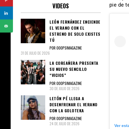
VIDEOS
pie de 
LEÓN FERNÁNDEZ ENCIENDE
EL VERANO CON EL
ESTRENO DE SOLO EXISTES
TÚ
POR OOOPS!MAGAZINE
31 DE JULIO DE 2026
LA COREAÑERA PRESENTA
SU NUEVO SENCILLO
“VICIOS”
POR OOOPS!MAGAZINE
30 DE JULIO DE 2026
LETÓN PÉ LLEGA A
DESENFRENAR EL VERANO
CON LA GOLOTEKA
POR OOOPS!MAGAZINE
24 DE JULIO DE 2026
Ver est