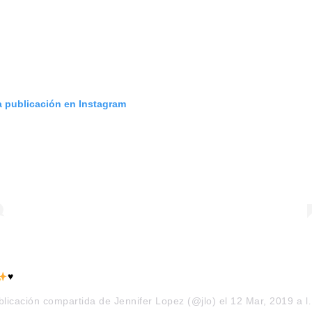
a publicación en Instagram
♥️
blicación compartida de
Jennifer Lopez
(@jlo) el
12 Mar, 2019 a las 9:21 PDT