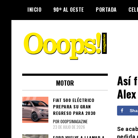
Skip
INICIO
90º AL OESTE
PORTADA
CEL
to
content
Farándula farándula y mucho más.
Ooops! Magazine
El magazine para estar al tanto de
Así 
MOTOR
las celebridades que sigues, todo
Alex
a tu alcance en un mismo lugar.
Grupo Leferas™
FIAT 500 ELÉCTRICO
PREPARA SU GRAN
Sha
REGRESO PARA 2030
POR OOOPS!MAGAZINE
23 DE JULIO DE 2026
Se acab
pedida 
FORD VUELVE A LLAMAR A