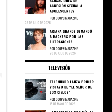
ACUSACIONES DE
AGRESIÓN SEXUAL A
ADOLESCENTES
POR OOOPS!MAGAZINE
29 DE JULIO DE 2026
ARIANA GRANDE DEMANDÓ
A HACKERS POR LAS
FILTRACIONES
POR OOOPS!MAGAZINE
28 DE JULIO DE 2026
TELEVISIÓN
TELEMUNDO LANZA PRIMER
VISTAZO DE “EL SEÑOR DE
LOS CIELOS”
POR OOOPS!MAGAZINE
18 DE MAYO DE 2026