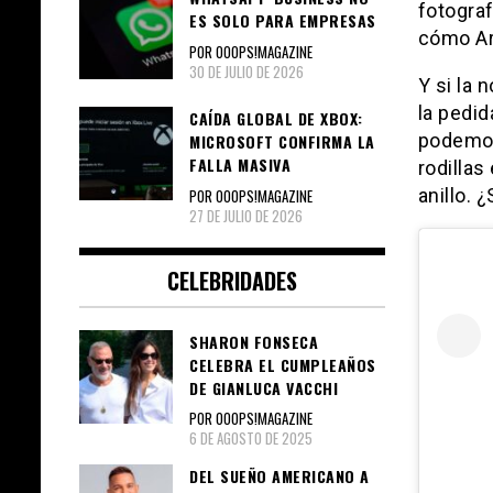
fotograf
ES SOLO PARA EMPRESAS
cómo Ar
POR OOOPS!MAGAZINE
30 DE JULIO DE 2026
Y si la 
la pedi
CAÍDA GLOBAL DE XBOX:
podemos 
MICROSOFT CONFIRMA LA
FALLA MASIVA
rodillas
anillo.
POR OOOPS!MAGAZINE
27 DE JULIO DE 2026
CELEBRIDADES
SHARON FONSECA
CELEBRA EL CUMPLEAÑOS
DE GIANLUCA VACCHI
POR OOOPS!MAGAZINE
6 DE AGOSTO DE 2025
DEL SUEÑO AMERICANO A