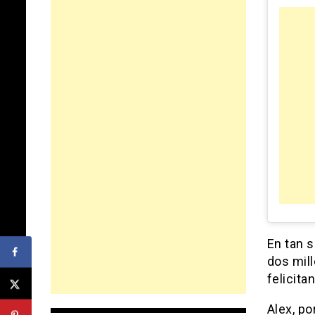
En tan s
dos mil
felicita
Alex, p