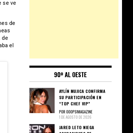
e se ve
enes de
neas
a de
aba el
90º AL OESTE
AYLÍN MUJICA CONFIRMA
SU PARTICIPACIÓN EN
“TOP CHEF VIP”
POR OOOPS!MAGAZINE
1 DE AGOSTO DE 2026
JARED LETO NIEGA