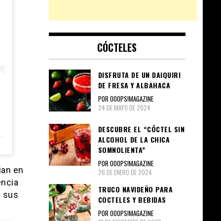
CÓCTELES
DISFRUTA DE UN DAIQUIRI
DE FRESA Y ALBAHACA
POR OOOPS!MAGAZINE
24 DE MAYO DE 2024
DESCUBRE EL “CÓCTEL SIN
ALCOHOL DE LA CHICA
SOMNOLIENTA”
POR OOOPS!MAGAZINE
ian en
26 DE ENERO DE 2024
encia
TRUCO NAVIDEÑO PARA
e sus
COCTELES Y BEBIDAS
POR OOOPS!MAGAZINE