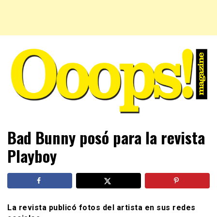
Farándula farándula y mucho más. El magazine para estar
Ooops! Magazine
Bad Bunny posó para la revista
al tanto de las celebridades que sigues, todo a tu alcance
en un mismo lugar. Grupo Leferas™
Playboy
La revista publicó fotos del artista en sus redes