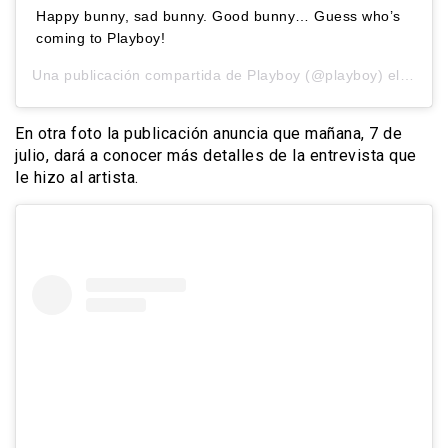
Happy bunny, sad bunny. Good bunny… Guess who’s
coming to Playboy!
Una publicación compartida de
Playboy
(@playboy) el
6 Jul,
En otra foto la publicación anuncia que mañana, 7 de
julio, dará a conocer más detalles de la entrevista que
le hizo al artista.