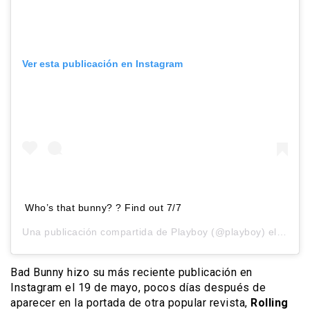
Ver esta publicación en Instagram
Who’s that bunny? ? Find out 7/7
Una publicación compartida de
Playboy
(@playboy) el
6 Jul,
Bad Bunny hizo su más reciente publicación en
Instagram el 19 de mayo, pocos días después de
aparecer en la portada de otra popular revista,
Rolling