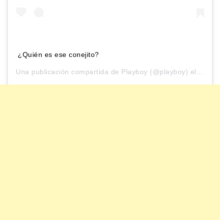
¿Quién es ese conejito?
Una publicación compartida de
Playboy
(@playboy) el
6 Jul,