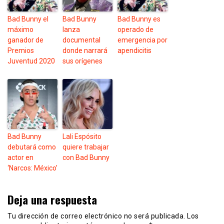
Bad Bunny el
Bad Bunny
Bad Bunny es
máximo
lanza
operado de
ganador de
documental
emergencia por
Premios
donde narrará
apendicitis
Juventud 2020
sus orígenes
Bad Bunny
Lali Espósito
debutará como
quiere trabajar
actor en
con Bad Bunny
‘Narcos: México’
Deja una respuesta
Tu dirección de correo electrónico no será publicada.
Los