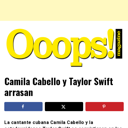
Farándula farándula y mucho más. El magazine para estar
Ooops! Magazine
Camila Cabello y Taylor Swift
al tanto de las celebridades que sigues, todo a tu alcance
en un mismo lugar. Grupo Leferas™
arrasan
La cantante cubana Camila Cabello y la