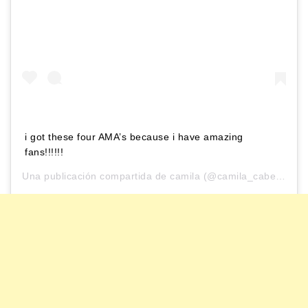
i got these four AMA’s because i have amazing
fans!!!!!!
Una publicación compartida de
camila
(@camila_cabello) el