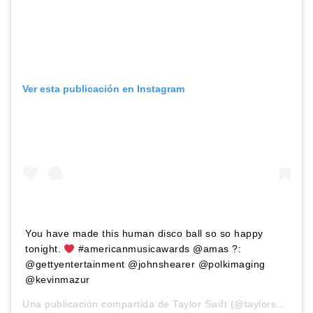
Ver esta publicación en Instagram
You have made this human disco ball so so happy
tonight.
#americanmusicawards @amas ?:
@gettyentertainment @johnshearer @polkimaging
@kevinmazur
Una publicación compartida de
Taylor Swift
(@taylorswift) el