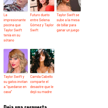
La
Futuro dueto
Taylor Swift se
impresionante
entre Selena
sube a la mesa
piscina que
Gómez y Taylor
de billar para
Taylor Swift
Swift
ganar un juego
tenía en su
sótano
Taylor Swift y
Camila Cabello
su gatos invitan
comparte el
a “quedarse en
desastre que le
casa”
dejó su madre
Deja una respuesta