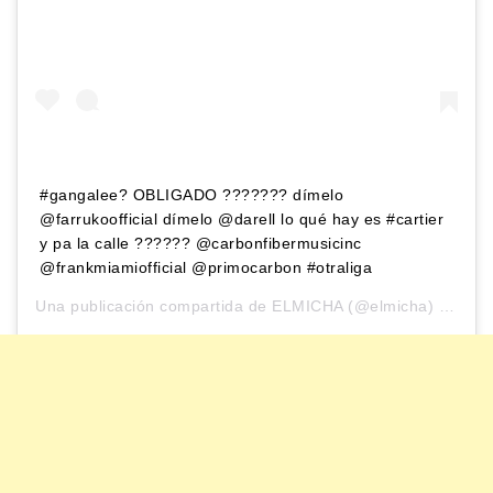
#gangalee? OBLIGADO ??????? dímelo
@farrukoofficial dímelo @darell lo qué hay es #cartier
y pa la calle ?????? @carbonfibermusicinc
@frankmiamiofficial @primocarbon #otraliga
Una publicación compartida de
ELMICHA
(@elmicha) el
29 A