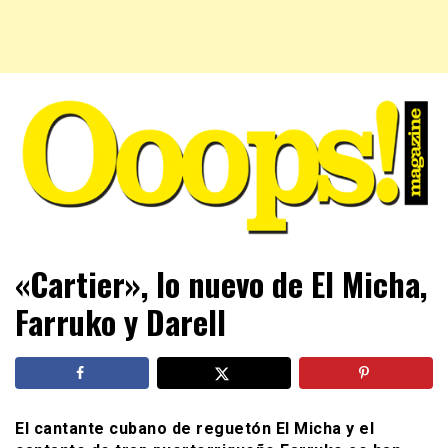
Farándula farándula y mucho más. El magazine para estar
Ooops! Magazine
«Cartier», lo nuevo de El Micha,
al tanto de las celebridades que sigues, todo a tu alcance
en un mismo lugar. Grupo Leferas™
Farruko y Darell
El cantante cubano de reguetón El Micha y el