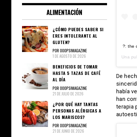
ALIMENTACIÓN
¿CÓMO PUEDES SABER SI
ERES INTOLERANTE AL
GLUTEN?
?: the
POR OOOPS!MAGAZINE
1 DE AGOSTO DE 2026
Una pu
BENEFICIOS DE TOMAR
HASTA 5 TAZAS DE CAFÉ
De hech
AL DÍA
sinceri
POR OOOPS!MAGAZINE
había ve
21 DE JULIO DE 2026
han cont
¿POR QUÉ HAY TANTAS
terapia 
PERSONAS ALÉRGICAS A
autoest
LOS MARISCOS?
POR OOOPS!MAGAZINE
21 DE JUNIO DE 2026