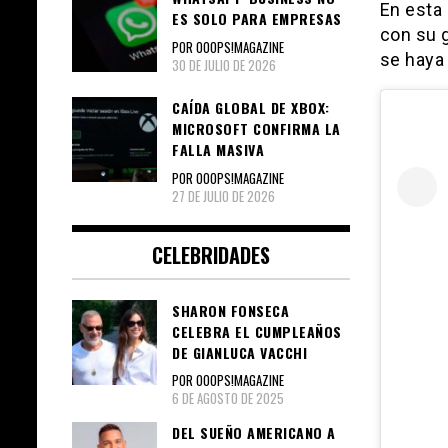
En esta 
ES SOLO PARA EMPRESAS
con su g
POR OOOPS!MAGAZINE
se haya 
30 DE JULIO DE 2026
CAÍDA GLOBAL DE XBOX:
MICROSOFT CONFIRMA LA
FALLA MASIVA
POR OOOPS!MAGAZINE
27 DE JULIO DE 2026
CELEBRIDADES
SHARON FONSECA
CELEBRA EL CUMPLEAÑOS
DE GIANLUCA VACCHI
POR OOOPS!MAGAZINE
6 DE AGOSTO DE 2025
DEL SUEÑO AMERICANO A