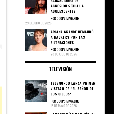
ACUSACIONES DE
AGRESIÓN SEXUAL A
ADOLESCENTES
POR OOOPS!MAGAZINE
29 DE JULIO DE 2026
ARIANA GRANDE DEMANDÓ
A HACKERS POR LAS
FILTRACIONES
POR OOOPS!MAGAZINE
28 DE JULIO DE 2026
TELEVISIÓN
TELEMUNDO LANZA PRIMER
VISTAZO DE “EL SEÑOR DE
LOS CIELOS”
POR OOOPS!MAGAZINE
18 DE MAYO DE 2026