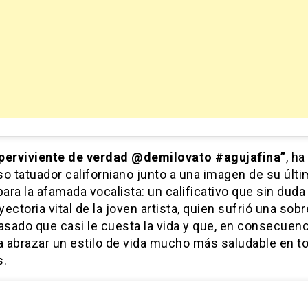
perviviente de verdad @demilovato #agujafina”
, ha
o tatuador californiano junto a una imagen de su últ
para la afamada vocalista: un calificativo que sin duda
ayectoria vital de la joven artista, quien sufrió una sob
asado que casi le cuesta la vida y que, en consecuenci
a abrazar un estilo de vida mucho más saludable en t
s.