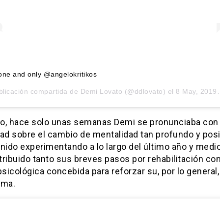
 one and only @angelokritikos
blicación compartida de
Demi Lovato
(@ddlovato) el
8 May, 2019 a las 3:18 PDT
o, hace solo unas semanas Demi se pronunciaba con 
dad sobre el cambio de mentalidad tan profundo y posi
nido experimentando a lo largo del último año y medio
ribuido tanto sus breves pasos por rehabilitación co
psicológica concebida para reforzar su, por lo general, 
ima.