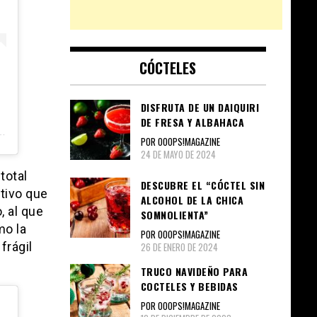
CÓCTELES
DISFRUTA DE UN DAIQUIRI
DE FRESA Y ALBAHACA
POR OOOPS!MAGAZINE
24 DE MAYO DE 2024
total
DESCUBRE EL “CÓCTEL SIN
tivo que
ALCOHOL DE LA CHICA
, al que
SOMNOLIENTA”
mo la
POR OOOPS!MAGAZINE
frágil
26 DE ENERO DE 2024
TRUCO NAVIDEÑO PARA
COCTELES Y BEBIDAS
POR OOOPS!MAGAZINE