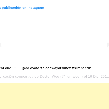
a publicación en Instagram
eal one ???? @ddlovato #hideawayatsuitex #slimneedle
blicación compartida de
Doctor Woo
(@_dr_woo_) el
16 Dic, 2019 a las 1:39 PST