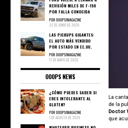
REVISIÓN MILES DE F-150
POR FALLA CONOCIDA
POR OOOPS!MAGAZINE
22 DE JUNIO DE 2026
LAS PICKUPS GIGANTES:
EL AUTO MÁS VENDIDO
POR ESTADO EN EE.UU.
POR OOOPS!MAGAZINE
17 DE MAYO DE 2026
OOOPS NEWS
¿CÓMO PUEDES SABER SI
La cant
ERES INTOLERANTE AL
de la pu
GLUTEN?
Doctor
POR OOOPS!MAGAZINE
1 DE AGOSTO DE 2026
que acum
WHATSAPP BUSINESS NO