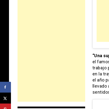
“Una su
el famos
trabajo 
en la tr
el año p
llevado 
sentido