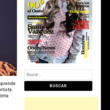
Buscar:
esprende
rtista
tinta