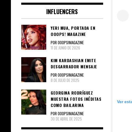
INFLUENCERS
YERI MUA, PORTADA EN
OOOPS! MAGAZINE
POR OOOPS!MAGAZINE
11 DE JUNIO DE 2026
KIM KARDASHIAN EMITE
DESGARRADOR MENSAJE
POR OOOPS!MAGAZINE
8 DE JULIO DE 2025
GEORGINA RODRÍGUEZ
MUESTRA FOTOS INÉDITAS
Ver est
COMO BAILARINA
POR OOOPS!MAGAZINE
30 DE ABRIL DE 2025