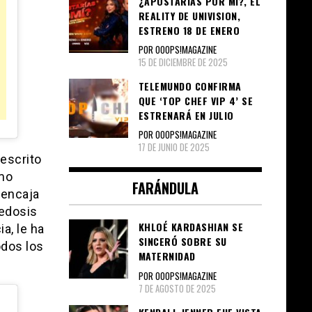
¿APOSTARÍAS POR MÍ?, EL
REALITY DE UNIVISION,
ESTRENO 18 DE ENERO
POR OOOPS!MAGAZINE
15 DE DICIEMBRE DE 2025
TELEMUNDO CONFIRMA
QUE ‘TOP CHEF VIP 4’ SE
ESTRENARÁ EN JULIO
POR OOOPS!MAGAZINE
17 DE JUNIO DE 2025
 escrito
imo
FARÁNDULA
 encaja
redosis
KHLOÉ KARDASHIAN SE
a, le ha
SINCERÓ SOBRE SU
odos los
MATERNIDAD
POR OOOPS!MAGAZINE
7 DE AGOSTO DE 2025