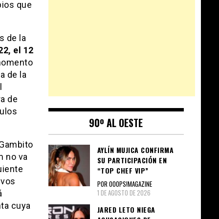
bios que
s de la
2, el 12
 momento
a de la
l
ra de
tulos
90º AL OESTE
 Gambito
AYLÍN MUJICA CONFIRMA
m no va
SU PARTICIPACIÓN EN
uiente
“TOP CHEF VIP”
evos
POR OOOPS!MAGAZINE
1 DE AGOSTO DE 2026
á
nta cuya
JARED LETO NIEGA