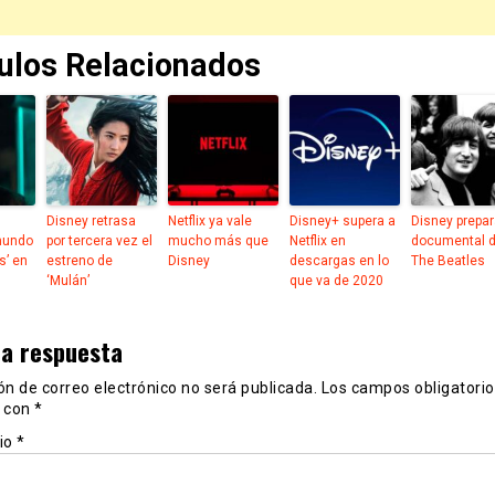
culos Relacionados
Disney retrasa
Netflix ya vale
Disney+ supera a
Disney prepar
mundo
por tercera vez el
mucho más que
Netflix en
documental 
s’ en
estreno de
Disney
descargas en lo
The Beatles
‘Mulán’
que va de 2020
na respuesta
ón de correo electrónico no será publicada.
Los campos obligatorio
 con
*
io
*