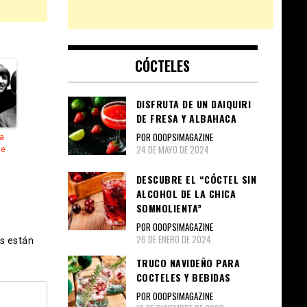
CÓCTELES
DISFRUTA DE UN DAIQUIRI
DE FRESA Y ALBAHACA
POR OOOPS!MAGAZINE
a
24 DE MAYO DE 2024
de
DESCUBRE EL “CÓCTEL SIN
ALCOHOL DE LA CHICA
SOMNOLIENTA”
POR OOOPS!MAGAZINE
26 DE ENERO DE 2024
s están
TRUCO NAVIDEÑO PARA
COCTELES Y BEBIDAS
POR OOOPS!MAGAZINE