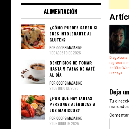
ALIMENTACIÓN
Artí
¿CÓMO PUEDES SABER SI
ERES INTOLERANTE AL
GLUTEN?
POR OOOPS!MAGAZINE
1 DE AGOSTO DE 2026
Diego Luna
BENEFICIOS DE TOMAR
regresa al 
HASTA 5 TAZAS DE CAFÉ
de ‘Star War
Disney+
AL DÍA
POR OOOPS!MAGAZINE
21 DE JULIO DE 2026
Deja u
¿POR QUÉ HAY TANTAS
Tu direcci
PERSONAS ALÉRGICAS A
marcados
LOS MARISCOS?
Comentar
POR OOOPS!MAGAZINE
21 DE JUNIO DE 2026