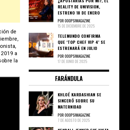
¿APOSTARÍAS POR MÍ?, EL
REALITY DE UNIVISION,
ESTRENO 18 DE ENERO
POR OOOPS!MAGAZINE
15 DE DICIEMBRE DE 2025
ción de
TELEMUNDO CONFIRMA
tiembre,
QUE ‘TOP CHEF VIP 4’ SE
onista,
ESTRENARÁ EN JULIO
 2019 a
POR OOOPS!MAGAZINE
sobre la
17 DE JUNIO DE 2025
FARÁNDULA
KHLOÉ KARDASHIAN SE
SINCERÓ SOBRE SU
MATERNIDAD
POR OOOPS!MAGAZINE
7 DE AGOSTO DE 2025