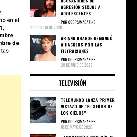
ACUSACIONES DE
AGRESIÓN SEXUAL A
e
ADOLESCENTES
ño en el
POR OOOPS!MAGAZINE
1,
29 DE JULIO DE 2026
embre
ARIANA GRANDE DEMANDÓ
mbre de
A HACKERS POR LAS
stas
FILTRACIONES
POR OOOPS!MAGAZINE
28 DE JULIO DE 2026
TELEVISIÓN
TELEMUNDO LANZA PRIMER
VISTAZO DE “EL SEÑOR DE
LOS CIELOS”
POR OOOPS!MAGAZINE
18 DE MAYO DE 2026