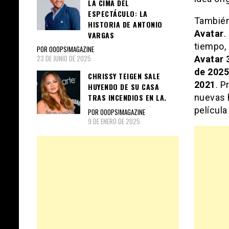
LA CIMA DEL
ESPECTÁCULO: LA
También
HISTORIA DE ANTONIO
Avatar
.
VARGAS
tiempo, 
POR OOOPS!MAGAZINE
23 DE JUNIO DE 2025
Avatar 
de 2025
CHRISSY TEIGEN SALE
2021
. P
HUYENDO DE SU CASA
nuevas h
TRAS INCENDIOS EN LA.
películ
POR OOOPS!MAGAZINE
9 DE ENERO DE 2025