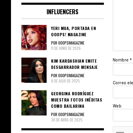
INFLUENCERS
YERI MUA, PORTADA EN
OOOPS! MAGAZINE
POR OOOPS!MAGAZINE
11 DE JUNIO DE 2026
Nombre
*
KIM KARDASHIAN EMITE
DESGARRADOR MENSAJE
POR OOOPS!MAGAZINE
8 DE JULIO DE 2025
Correo el
GEORGINA RODRÍGUEZ
MUESTRA FOTOS INÉDITAS
COMO BAILARINA
Web
POR OOOPS!MAGAZINE
30 DE ABRIL DE 2025