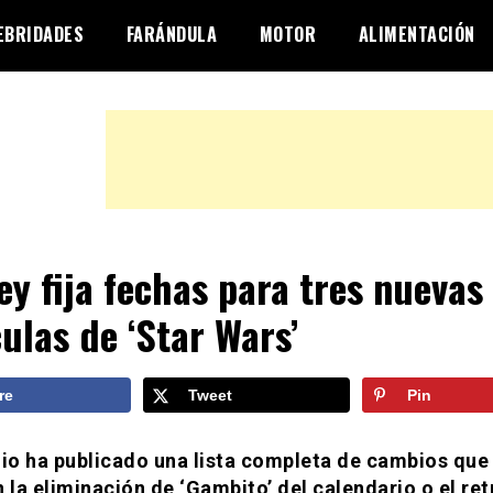
EBRIDADES
FARÁNDULA
MOTOR
ALIMENTACIÓN
ey fija fechas para tres nuevas
culas de ‘Star Wars’
re
Tweet
Pin
dio ha publicado una lista completa de cambios que
n la eliminación de ‘Gambito’ del calendario o el re