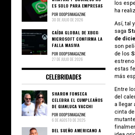
los esp
ES SOLO PARA EMPRESAS
ha real
POR OOOPS!MAGAZINE
30 DE JULIO DE 2026
Así, tal
saga
St
CAÍDA GLOBAL DE XBOX:
de dici
MICROSOFT CONFIRMA LA
FALLA MASIVA
son pelí
de los
S
POR OOOPS!MAGAZINE
27 DE JULIO DE 2026
estreno
estas fe
CELEBRIDADES
más esp
Entre l
SHARON FONSECA
del cale
CELEBRA EL CUMPLEAÑOS
a llegar
DE GIANLUCA VACCHI
cinta de
POR OOOPS!MAGAZINE
mutantes
6 DE AGOSTO DE 2025
finalmen
DEL SUEÑO AMERICANO A
idea ori