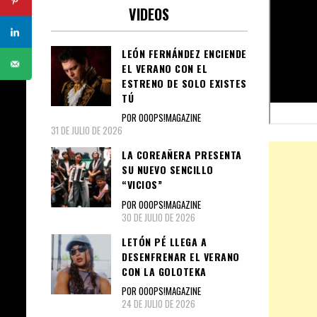
VIDEOS
LEÓN FERNÁNDEZ ENCIENDE
EL VERANO CON EL
ESTRENO DE SOLO EXISTES
TÚ
POR OOOPS!MAGAZINE
31 DE JULIO DE 2026
LA COREAÑERA PRESENTA
SU NUEVO SENCILLO
“VICIOS”
POR OOOPS!MAGAZINE
30 DE JULIO DE 2026
LETÓN PÉ LLEGA A
DESENFRENAR EL VERANO
CON LA GOLOTEKA
POR OOOPS!MAGAZINE
24 DE JULIO DE 2026