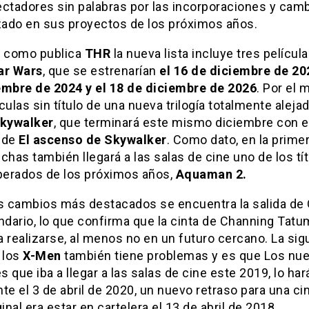
ectadores sin palabras por las incorporaciones y cam
izado en sus proyectos de los próximos años.
 y como publica
THR
la nueva lista incluye tres película
ar Wars
, que se estrenarían
el 16 de diciembre de 202
embre de 2024 y el 18 de diciembre de 2026
. Por el
culas sin título de una nueva trilogía totalmente alejad
kywalker
, que terminará este mismo diciembre con e
 de
El ascenso de Skywalker
. Como dato, en la prime
chas también llegará a las salas de cine uno de los tí
erados de los próximos años,
Aquaman 2.
os cambios más destacados se encuentra la salida de
ndario, lo que confirma que la cinta de Channing Tatu
 a realizarse, al menos no en un futuro cercano. La sig
 los
X-Men
también tiene problemas y es que Los nu
 que iba a llegar a las salas de cine este 2019, lo har
te el 3 de abril de 2020, un nuevo retraso para una ci
ginal era estar en cartelera el 13 de abril de 2018.