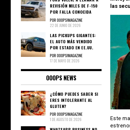
REVISIÓN MILES DE F-150
las secu
POR FALLA CONOCIDA
POR OOOPS!MAGAZINE
22 DE JUNIO DE 2026
LAS PICKUPS GIGANTES:
EL AUTO MÁS VENDIDO
POR ESTADO EN EE.UU.
POR OOOPS!MAGAZINE
17 DE MAYO DE 2026
OOOPS NEWS
¿CÓMO PUEDES SABER SI
ERES INTOLERANTE AL
GLUTEN?
POR OOOPS!MAGAZINE
Este ma
1 DE AGOSTO DE 2026
estrenos
WHATSAPP BUSINESS NO