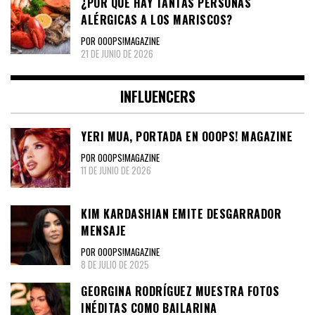
¿POR QUÉ HAY TANTAS PERSONAS
ALÉRGICAS A LOS MARISCOS?
POR OOOPS!MAGAZINE
21 DE JUNIO DE 2026
INFLUENCERS
YERI MUA, PORTADA EN OOOPS! MAGAZINE
POR OOOPS!MAGAZINE
11 DE JUNIO DE 2026
KIM KARDASHIAN EMITE DESGARRADOR
MENSAJE
POR OOOPS!MAGAZINE
8 DE JULIO DE 2025
GEORGINA RODRÍGUEZ MUESTRA FOTOS
INÉDITAS COMO BAILARINA