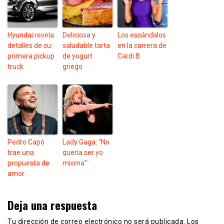
Hyundai revela
Deliciosa y
Los escándalos
detalles de su
saludable tarta
en la carrera de
primera pickup
de yogurt
Cardi B
truck
griego
Pedro Capó
Lady Gaga: “No
trae una
quería ser yo
propuesta de
misma”
amor
Deja una respuesta
Tu dirección de correo electrónico no será publicada.
Los