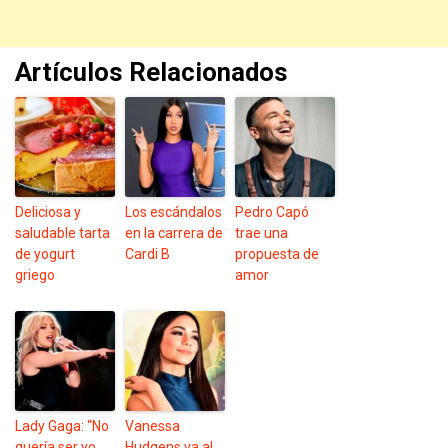
Artículos Relacionados
Deliciosa y
Los escándalos
Pedro Capó
saludable tarta
en la carrera de
trae una
de yogurt
Cardi B
propuesta de
griego
amor
Lady Gaga: “No
Vanessa
quería ser yo
Hudgens va al