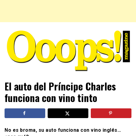
Farándula farándula y mucho más. El magazine para estar
Ooops! Magazine
El auto del Príncipe Charles
al tanto de las celebridades que sigues, todo a tu alcance
en un mismo lugar. Grupo Leferas™
funciona con vino tinto
No es broma, su auto funciona con vino inglés…