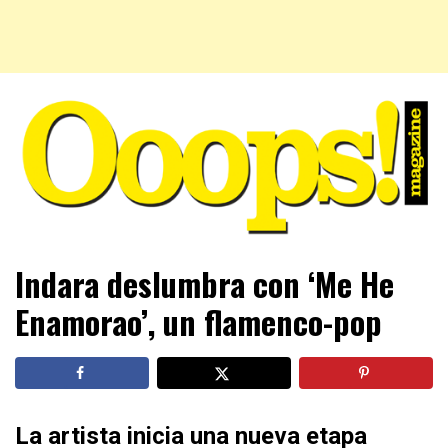
Farándula farándula y mucho más. El magazine para estar
Ooops! Magazine
Indara deslumbra con ‘Me He
al tanto de las celebridades que sigues, todo a tu alcance
en un mismo lugar. Grupo Leferas™
Enamorao’, un flamenco-pop
La artista inicia una nueva etapa