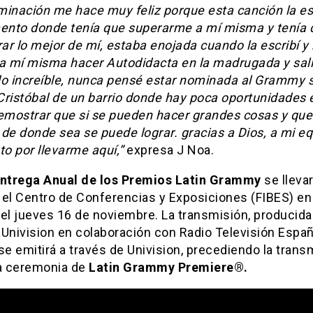
minación me hace muy feliz porque esta canción la es
nto donde tenía que superarme a mí misma y tenía 
ar lo mejor de mí, estaba enojada cuando la escribí y
 a mí misma hacer Autodidacta en la madrugada y sal
do increíble, nunca pensé estar nominada al Grammy 
Cristóbal de un barrio donde hay poca oportunidades 
demostrar que si se pueden hacer grandes cosas y que
de donde sea se puede lograr. gracias a Dios, a mi eq
to por llevarme aquí,”
expresa J Noa.
Entrega Anual de los Premios Latin Grammy
se llevar
el Centro de Conferencias y Exposiciones (FIBES) en 
el jueves 16 de noviembre. La transmisión, producida
aUnivision en colaboración con Radio Televisión Espa
se emitirá a través de Univision, precediendo la trans
la ceremonia de
Latin Grammy Premiere®.