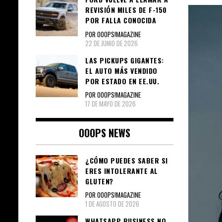
REVISIÓN MILES DE F-150
POR FALLA CONOCIDA
POR OOOPS!MAGAZINE
22 DE JUNIO DE 2026
LAS PICKUPS GIGANTES:
EL AUTO MÁS VENDIDO
POR ESTADO EN EE.UU.
POR OOOPS!MAGAZINE
17 DE MAYO DE 2026
OOOPS NEWS
¿CÓMO PUEDES SABER SI
ERES INTOLERANTE AL
GLUTEN?
POR OOOPS!MAGAZINE
1 DE AGOSTO DE 2026
WHATSAPP BUSINESS NO