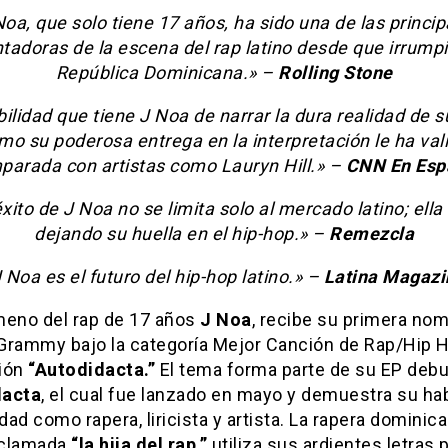
Noa, que solo tiene 17 años, ha sido una de las princip
tadoras de la escena del rap latino desde que irrumpi
República Dominicana.» –
Rolling Stone
ilidad que tiene J Noa de narrar la dura realidad de 
mo su poderosa entrega en la interpretación le ha val
parada con artistas como Lauryn Hill.» –
CNN En Esp
éxito de J Noa no se limita solo al mercado latino; ella
dejando su huella en el hip-hop.» –
Remezcla
 Noa es el futuro del hip-hop latino.» –
Latina Magazi
meno del rap de 17 años
J Noa
, recibe su primera no
n Grammy bajo la categoría Mejor Canción de Rap/Hip 
ión
“Autodidacta.”
El tema forma parte de su EP debu
dacta
, el cual fue lanzado en mayo y demuestra su hab
idad como rapera, liricista y artista. La rapera dominic
clamada
“la hija del rap,”
utiliza sus ardientes letras 