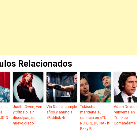
culos Relacionados
 a la
Judith Owen, ven
Vin Diesel cumple
Tokischa
Adam Driver 
de
y tómalo, sin
años y anuncia
mantiene su
reinventa en
UDIO
disculpas, su
«Riddick 4»
esencia en «TU
“Yankee
nuevo disco
NO ERE DE NA» ft
Comandante”
Ezzy R