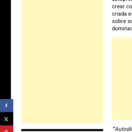
crear c
criada 
sobre s
dominad
“’Autodi