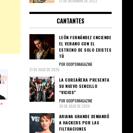
12 DE DICIEMBRE DE 2023
CANTANTES
LEÓN FERNÁNDEZ ENCIENDE
EL VERANO CON EL
ESTRENO DE SOLO EXISTES
TÚ
POR OOOPS!MAGAZINE
31 DE JULIO DE 2026
LA COREAÑERA PRESENTA
SU NUEVO SENCILLO
“VICIOS”
POR OOOPS!MAGAZINE
se
30 DE JULIO DE 2026
ARIANA GRANDE DEMANDÓ
A HACKERS POR LAS
FILTRACIONES