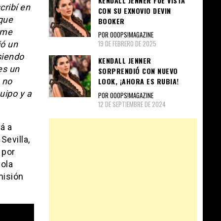
KENDALL JENNER FUE VISTA
cribí en
CON SU EXNOVIO DEVIN
que
BOOKER
 me
POR OOOPS!MAGAZINE
19 DE FEBRERO DE 2025
ió un
siendo
KENDALL JENNER
es un
SORPRENDIÓ CON NUEVO
 no
LOOK, ¡AHORA ES RUBIA!
uipo y a
POR OOOPS!MAGAZINE
12 DE SEPTIEMBRE DE 2024
á a
Sevilla,
 por
ñola
misión