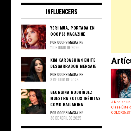
INFLUENCERS
YERI MUA, PORTADA EN
OOOPS! MAGAZINE
POR OOOPS!MAGAZINE
11 DE JUNIO DE 2026
Artí
KIM KARDASHIAN EMITE
DESGARRADOR MENSAJE
POR OOOPS!MAGAZINE
8 DE JULIO DE 2025
GEORGINA RODRÍGUEZ
MUESTRA FOTOS INÉDITAS
J Noa se une
COMO BAILARINA
Clase Élite 
POR OOOPS!MAGAZINE
COLORSxST
30 DE ABRIL DE 2025