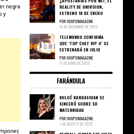
¿APOSTARÍAS POR MÍ?, EL
er negra
REALITY DE UNIVISION,
ESTRENO 18 DE ENERO
o y
POR OOOPS!MAGAZINE
15 DE DICIEMBRE DE 2025
TELEMUNDO CONFIRMA
QUE ‘TOP CHEF VIP 4’ SE
ESTRENARÁ EN JULIO
POR OOOPS!MAGAZINE
17 DE JUNIO DE 2025
FARÁNDULA
KHLOÉ KARDASHIAN SE
SINCERÓ SOBRE SU
MATERNIDAD
POR OOOPS!MAGAZINE
7 DE AGOSTO DE 2025
omponer,