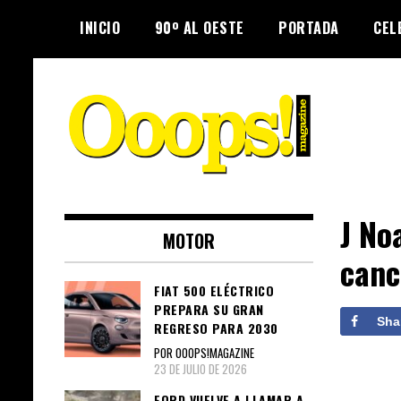
Skip
INICIO
90º AL OESTE
PORTADA
CEL
to
content
Farándula farándula y mucho más.
Ooops! Magazine
El magazine para estar al tanto de
J No
MOTOR
las celebridades que sigues, todo
canc
a tu alcance en un mismo lugar.
Grupo Leferas™
FIAT 500 ELÉCTRICO
PREPARA SU GRAN
Sha
REGRESO PARA 2030
POR OOOPS!MAGAZINE
23 DE JULIO DE 2026
FORD VUELVE A LLAMAR A