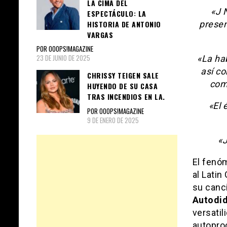
LA CIMA DEL
«J 
ESPECTÁCULO: LA
presen
HISTORIA DE ANTONIO
VARGAS
POR OOOPS!MAGAZINE
23 DE JUNIO DE 2025
«La hab
así co
CHRISSY TEIGEN SALE
com
HUYENDO DE SU CASA
TRAS INCENDIOS EN LA.
«El 
POR OOOPS!MAGAZINE
9 DE ENERO DE 2025
«J
El fenó
al Lati
su canc
Autodi
versatil
autopro