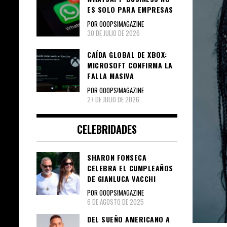
ES SOLO PARA EMPRESAS
POR OOOPS!MAGAZINE
30 DE JULIO DE 2026
CAÍDA GLOBAL DE XBOX:
MICROSOFT CONFIRMA LA
FALLA MASIVA
POR OOOPS!MAGAZINE
27 DE JULIO DE 2026
CELEBRIDADES
SHARON FONSECA
CELEBRA EL CUMPLEAÑOS
DE GIANLUCA VACCHI
POR OOOPS!MAGAZINE
6 DE AGOSTO DE 2025
DEL SUEÑO AMERICANO A