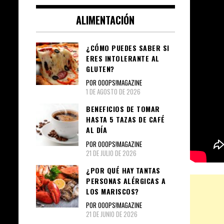
ALIMENTACIÓN
¿CÓMO PUEDES SABER SI
ERES INTOLERANTE AL
GLUTEN?
POR OOOPS!MAGAZINE
1 DE AGOSTO DE 2026
BENEFICIOS DE TOMAR
HASTA 5 TAZAS DE CAFÉ
AL DÍA
POR OOOPS!MAGAZINE
21 DE JULIO DE 2026
¿POR QUÉ HAY TANTAS
PERSONAS ALÉRGICAS A
LOS MARISCOS?
POR OOOPS!MAGAZINE
21 DE JUNIO DE 2026