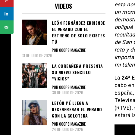
esta no
VIDEOS
un mome
demostr
LEÓN FERNÁNDEZ ENCIENDE
obligué
EL VERANO CON EL
resulta
ESTRENO DE SOLO EXISTES
TÚ
de San 
reto y 
POR OOOPS!MAGAZINE
31 DE JULIO DE 2026
importa 
mi talen
LA COREAÑERA PRESENTA
SU NUEVO SENCILLO
La
24ª 
“VICIOS”
cabo en 
POR OOOPS!MAGAZINE
30 DE JULIO DE 2026
España, 
Televis
LETÓN PÉ LLEGA A
(RTVE), 
DESENFRENAR EL VERANO
estará 
CON LA GOLOTEKA
POR OOOPS!MAGAZINE
24 DE JULIO DE 2026