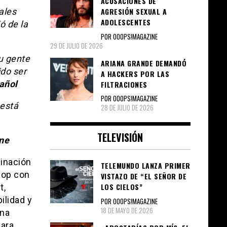
ACUSACIONES DE
ales
AGRESIÓN SEXUAL A
ADOLESCENTES
ó de la
POR OOOPS!MAGAZINE
29 DE JULIO DE 2026
su gente
ARIANA GRANDE DEMANDÓ
ido ser
A HACKERS POR LAS
añol
FILTRACIONES
POR OOOPS!MAGAZINE
 está
28 DE JULIO DE 2026
TELEVISIÓN
ne
minación
TELEMUNDO LANZA PRIMER
Hop con
VISTAZO DE “EL SEÑOR DE
LOS CIELOS”
t,
ilidad y
POR OOOPS!MAGAZINE
18 DE MAYO DE 2026
ana
para