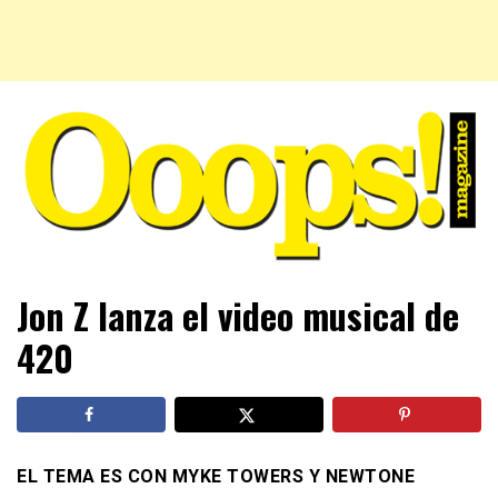
Farándula farándula y mucho más. El magazine para estar
Ooops! Magazine
Jon Z lanza el video musical de
al tanto de las celebridades que sigues, todo a tu alcance
en un mismo lugar. Grupo Leferas™
420
EL TEMA ES CON MYKE TOWERS Y NEWTONE