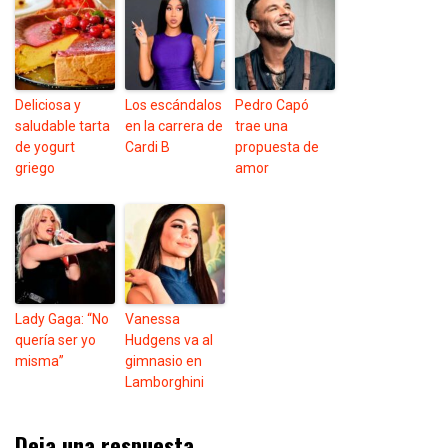
Deliciosa y
Los escándalos
Pedro Capó
saludable tarta
en la carrera de
trae una
de yogurt
Cardi B
propuesta de
griego
amor
Lady Gaga: “No
Vanessa
quería ser yo
Hudgens va al
misma”
gimnasio en
Lamborghini
Deja una respuesta