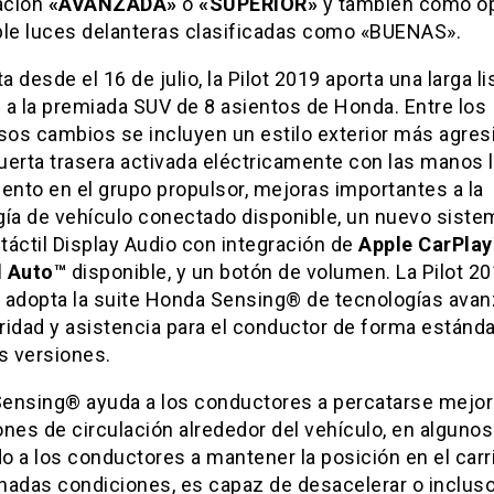
cación
«AVANZADA»
o
«SUPERIOR»
y también como o
ble luces delanteras clasificadas como «BUENAS».
ta desde el 16 de julio, la Pilot 2019 aporta una larga li
 a la premiada SUV de 8 asientos de Honda. Entre los
os cambios se incluyen un estilo exterior más agresi
erta trasera activada eléctricamente con las manos l
ento en el grupo propulsor, mejoras importantes a la
gía de vehículo conectado disponible, un nuevo siste
 táctil Display Audio con integración de
Apple CarPla
d Auto™
disponible, y un botón de volumen. La Pilot 2
 adopta la suite Honda Sensing® de tecnologías ava
ridad y asistencia para el conductor de forma estánda
s versiones.
ensing® ayuda a los conductores a percatarse mejor
nes de circulación alrededor del vehículo, en alguno
 a los conductores a mantener la posición en el carril
nadas condiciones, es capaz de desacelerar o inclus