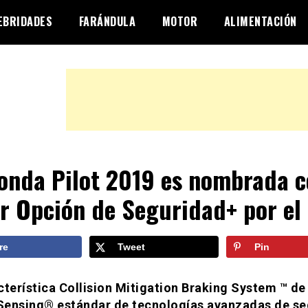
EBRIDADES
FARÁNDULA
MOTOR
ALIMENTACIÓN
onda Pilot 2019 es nombrada 
r Opción de Seguridad+ por el 
re
Tweet
Pin
cterística Collision Mitigation Braking System ™ de 
ensing® estándar de tecnologías avanzadas de se