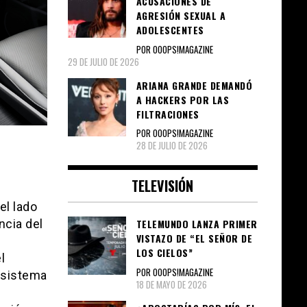
ACUSACIONES DE
AGRESIÓN SEXUAL A
ADOLESCENTES
POR OOOPS!MAGAZINE
29 DE JULIO DE 2026
ARIANA GRANDE DEMANDÓ
A HACKERS POR LAS
FILTRACIONES
POR OOOPS!MAGAZINE
28 DE JULIO DE 2026
TELEVISIÓN
el lado
ncia del
TELEMUNDO LANZA PRIMER
VISTAZO DE “EL SEÑOR DE
LOS CIELOS”
l
POR OOOPS!MAGAZINE
 sistema
18 DE MAYO DE 2026