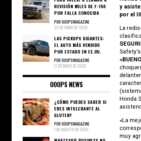
REVISIÓN MILES DE F-150
y asist
POR FALLA CONOCIDA
por el I
POR OOOPS!MAGAZINE
22 DE JUNIO DE 2026
La redi
clasifi
LAS PICKUPS GIGANTES:
SEGURI
EL AUTO MÁS VENDIDO
POR ESTADO EN EE.UU.
Safety’s
«BUEN
POR OOOPS!MAGAZINE
17 DE MAYO DE 2026
choques
delanter
OOOPS NEWS
caracte
(sistema
Honda S
¿CÓMO PUEDES SABER SI
asistenc
ERES INTOLERANTE AL
GLUTEN?
«La mej
POR OOOPS!MAGAZINE
corresp
1 DE AGOSTO DE 2026
muy agre
WHATSAPP BUSINESS NO