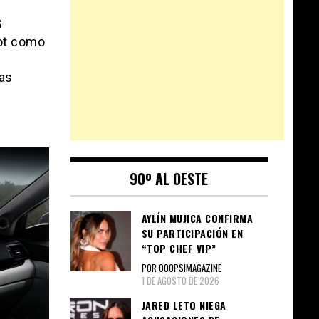
S
lot como
las
90º AL OESTE
AYLÍN MUJICA CONFIRMA
SU PARTICIPACIÓN EN
“TOP CHEF VIP”
POR OOOPS!MAGAZINE
1 DE AGOSTO DE 2026
JARED LETO NIEGA