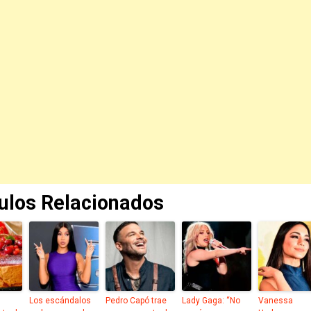
culos Relacionados
Los escándalos
Pedro Capó trae
Lady Gaga: “No
Vanessa