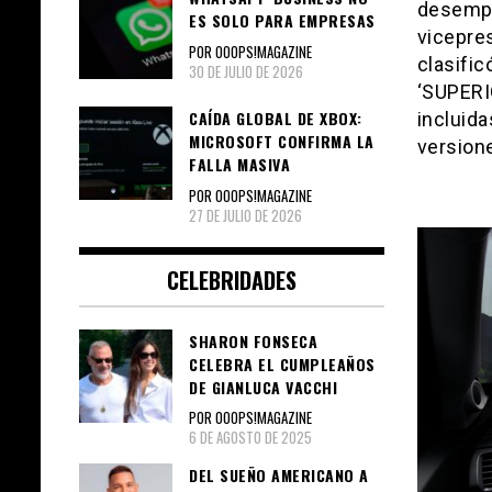
desempeñ
ES SOLO PARA EMPRESAS
vicepre
POR OOOPS!MAGAZINE
clasific
30 DE JULIO DE 2026
‘SUPERI
CAÍDA GLOBAL DE XBOX:
incluid
MICROSOFT CONFIRMA LA
versione
FALLA MASIVA
POR OOOPS!MAGAZINE
27 DE JULIO DE 2026
CELEBRIDADES
SHARON FONSECA
CELEBRA EL CUMPLEAÑOS
DE GIANLUCA VACCHI
POR OOOPS!MAGAZINE
6 DE AGOSTO DE 2025
DEL SUEÑO AMERICANO A