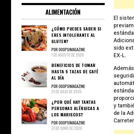
ALIMENTACIÓN
El sist
previame
¿CÓMO PUEDES SABER SI
estánda
ERES INTOLERANTE AL
Adiciona
GLUTEN?
sido ext
POR OOOPS!MAGAZINE
1 DE AGOSTO DE 2026
EX-L.
BENEFICIOS DE TOMAR
Además d
HASTA 5 TAZAS DE CAFÉ
segurid
AL DÍA
automát
POR OOOPS!MAGAZINE
estándar
21 DE JULIO DE 2026
proporci
¿POR QUÉ HAY TANTAS
y tambié
PERSONAS ALÉRGICAS A
de la Ad
LOS MARISCOS?
Carreter
POR OOOPS!MAGAZINE
21 DE JUNIO DE 2026