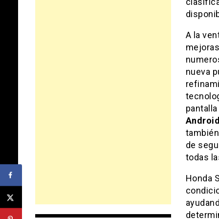
clasifi
disponi
A la ven
mejoras
numeros
nueva pu
refinami
tecnolo
pantalla
Androi
también
de segu
todas la
Honda S
condicio
ayudando
determi