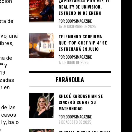
¿APOSTARÍAS POR MÍ?, EL
pción
REALITY DE UNIVISION,
ESTRENO 18 DE ENERO
POR OOOPS!MAGAZINE
sta de
15 DE DICIEMBRE DE 2025
vo, una
TELEMUNDO CONFIRMA
QUE ‘TOP CHEF VIP 4’ SE
ibres,
ESTRENARÁ EN JULIO
POR OOOPS!MAGAZINE
ma de
17 DE JUNIO DE 2025
y™
y
019
FARÁNDULA
nzadas
r en
KHLOÉ KARDASHIAN SE
SINCERÓ SOBRE SU
 de las
MATERNIDAD
s casos
POR OOOPS!MAGAZINE
7 DE AGOSTO DE 2025
 y, bajo
o