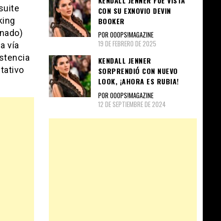
KENDALL JENNER FUE VISTA
suite
CON SU EXNOVIO DEVIN
king
BOOKER
enado)
POR OOOPS!MAGAZINE
19 DE FEBRERO DE 2025
a vía
istencia
KENDALL JENNER
tativo
SORPRENDIÓ CON NUEVO
LOOK, ¡AHORA ES RUBIA!
POR OOOPS!MAGAZINE
12 DE SEPTIEMBRE DE 2024