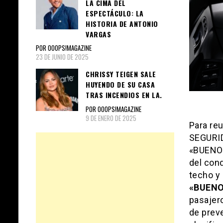
LA CIMA DEL
ESPECTÁCULO: LA
HISTORIA DE ANTONIO
VARGAS
POR OOOPS!MAGAZINE
23 DE JUNIO DE 2025
CHRISSY TEIGEN SALE
HUYENDO DE SU CASA
TRAS INCENDIOS EN LA.
POR OOOPS!MAGAZINE
9 DE ENERO DE 2025
Para re
SEGURID
«BUENO»
del cond
techo y
«BUEN
pasajer
de prev