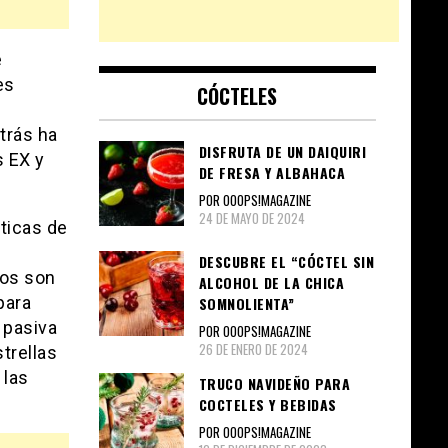
e
es
CÓCTELES
trás ha
DISFRUTA DE UN DAIQUIRI
s EX y
DE FRESA Y ALBAHACA
POR OOOPS!MAGAZINE
24 DE MAYO DE 2024
sticas de
DESCUBRE EL “CÓCTEL SIN
sos son
ALCOHOL DE LA CHICA
para
SOMNOLIENTA”
 pasiva
POR OOOPS!MAGAZINE
26 DE ENERO DE 2024
trellas
 las
TRUCO NAVIDEÑO PARA
COCTELES Y BEBIDAS
POR OOOPS!MAGAZINE