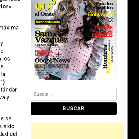
rior»
 máxima
ay
de
 los
os
 la
™)
stándar
Buscar:
va y
ue se
s sido
dad del