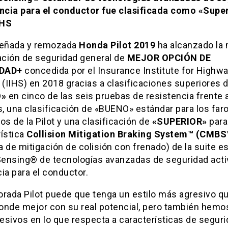
encia para el conductor fue clasificada como «Supe
IHS
señada y remozada
Honda Pilot 2019
ha alcanzado la
cación de seguridad general de
MEJOR OPCIÓN DE
DAD+
concedida por el Insurance Institute for Highw
 (IIHS) en 2018 gracias a clasificaciones superiores 
O»
en cinco de las seis pruebas de resistencia frente a
, una clasificación de «BUENO» estándar para los far
os de la Pilot y una clasificación de
«SUPERIOR»
para
rística
Collision Mitigation Braking System™ (CMBS
 de mitigación de colisión con frenado) de la suite e
ensing® de tecnologías avanzadas de seguridad acti
ia para el conductor.
orada Pilot puede que tenga un estilo más agresivo q
onde mejor con su real potencial, pero también hemo
sivos en lo que respecta a características de seguri