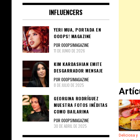
INFLUENCERS
YERI MUA, PORTADA EN
OOOPS! MAGAZINE
POR OOOPS!MAGAZINE
11 DE JUNIO DE 2026
KIM KARDASHIAN EMITE
DESGARRADOR MENSAJE
POR OOOPS!MAGAZINE
8 DE JULIO DE 2025
Artí
GEORGINA RODRÍGUEZ
MUESTRA FOTOS INÉDITAS
COMO BAILARINA
POR OOOPS!MAGAZINE
30 DE ABRIL DE 2025
Deliciosa y