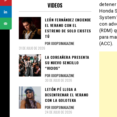
VIDEOS
detener 
Honda S
System™
LEÓN FERNÁNDEZ ENCIENDE
con adve
EL VERANO CON EL
(RDM) qu
ESTRENO DE SOLO EXISTES
TÚ
para man
(ACC).
POR OOOPS!MAGAZINE
31 DE JULIO DE 2026
LA COREAÑERA PRESENTA
SU NUEVO SENCILLO
“VICIOS”
POR OOOPS!MAGAZINE
30 DE JULIO DE 2026
LETÓN PÉ LLEGA A
DESENFRENAR EL VERANO
CON LA GOLOTEKA
POR OOOPS!MAGAZINE
24 DE JULIO DE 2026