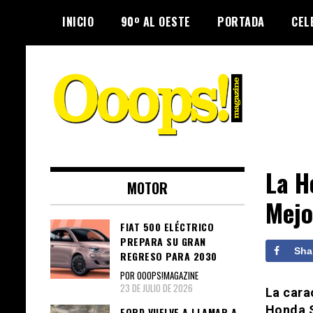
Skip
INICIO
90º AL OESTE
PORTADA
CEL
to
content
Farándula farándula y mucho más.
Ooops! Magazine
El magazine para estar al tanto de
La H
MOTOR
las celebridades que sigues, todo
Mejo
a tu alcance en un mismo lugar.
Grupo Leferas™
FIAT 500 ELÉCTRICO
PREPARA SU GRAN
Sha
REGRESO PARA 2030
POR OOOPS!MAGAZINE
23 DE JULIO DE 2026
La cara
Honda S
FORD VUELVE A LLAMAR A