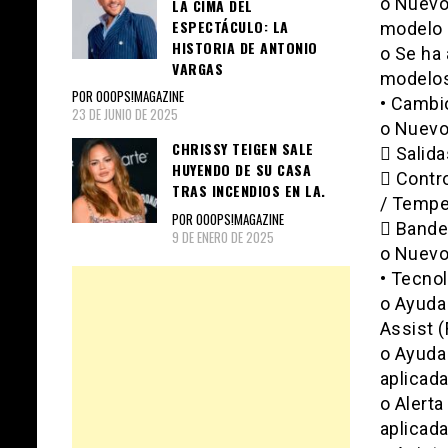
o Nuevo 
LA CIMA DEL
ESPECTÁCULO: LA
modelo
HISTORIA DE ANTONIO
o Se ha 
VARGAS
modelos
POR OOOPS!MAGAZINE
• Cambio
23 DE JUNIO DE 2025
o Nuevo
CHRISSY TEIGEN SALE
 Salida
HUYENDO DE SU CASA
 Contr
TRAS INCENDIOS EN LA.
/ Tempe
POR OOOPS!MAGAZINE
 Bande
9 DE ENERO DE 2025
o Nuevo
• Tecno
o Ayuda 
Assist 
o Ayuda
aplicad
o Alerta
aplicad