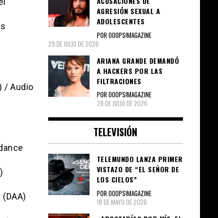
ACUSACIONES DE
el
AGRESIÓN SEXUAL A
ADOLESCENTES
os
POR OOOPS!MAGAZINE
29 DE JULIO DE 2026
ARIANA GRANDE DEMANDÓ
A HACKERS POR LAS
FILTRACIONES
 / Audio
POR OOOPS!MAGAZINE
28 DE JULIO DE 2026
TELEVISIÓN
idance
TELEMUNDO LANZA PRIMER
VISTAZO DE “EL SEÑOR DE
)
LOS CIELOS”
POR OOOPS!MAGAZINE
t (DAA)
18 DE MAYO DE 2026