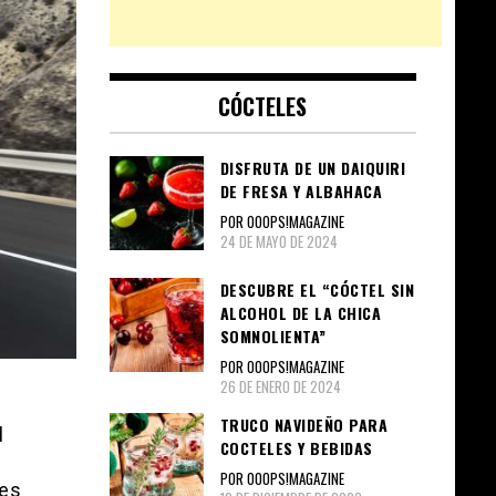
CÓCTELES
DISFRUTA DE UN DAIQUIRI
DE FRESA Y ALBAHACA
POR OOOPS!MAGAZINE
24 DE MAYO DE 2024
DESCUBRE EL “CÓCTEL SIN
ALCOHOL DE LA CHICA
SOMNOLIENTA”
POR OOOPS!MAGAZINE
26 DE ENERO DE 2024
TRUCO NAVIDEÑO PARA
l
COCTELES Y BEBIDAS
u
POR OOOPS!MAGAZINE
tes