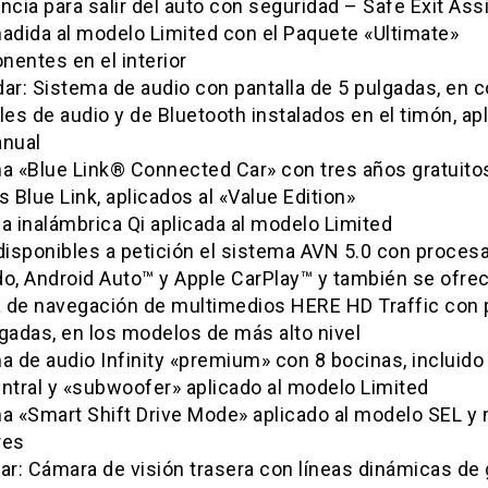
ncia para salir del auto con seguridad – Safe Exit Ass
ñadida al modelo Limited con el Paquete «Ultimate»
nentes en el interior
ar: Sistema de audio con pantalla de 5 pulgadas, en c
les de audio y de Bluetooth instalados en el timón, ap
anual
ma «Blue Link® Connected Car» con tres años gratuito
s Blue Link, aplicados al «Value Edition»
a inalámbrica Qi aplicada al modelo Limited
disponibles a petición el sistema AVN 5.0 con proces
o, Android Auto™ y Apple CarPlay™ y también se ofrec
 de navegación de multimedios HERE HD Traffic con p
gadas, en los modelos de más alto nivel
a de audio Infinity «premium» con 8 bocinas, incluido
ntral y «subwoofer» aplicado al modelo Limited
ma «Smart Shift Drive Mode» aplicado al modelo SEL y
res
ar: Cámara de visión trasera con líneas dinámicas de 