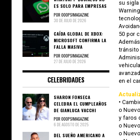
su sigla
ES SOLO PARA EMPRESAS
Warning
POR OOOPS!MAGAZINE
tecnolog
30 DE JULIO DE 2026
Avoidan
CAÍDA GLOBAL DE XBOX:
50 por c
MICROSOFT CONFIRMA LA
Además 
FALLA MASIVA
tránsito
POR OOOPS!MAGAZINE
Administ
27 DE JULIO DE 2026
vehicula
avanzad
CELEBRIDADES
en el ca
Actuali
SHARON FONSECA
• Cambio
CELEBRA EL CUMPLEAÑOS
o Nuevo 
DE GIANLUCA VACCHI
y faros 
POR OOOPS!MAGAZINE
6 DE AGOSTO DE 2025
o Nuevo 
o Nuevo
DEL SUEÑO AMERICANO A