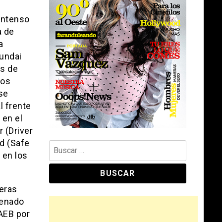
intenso
a de
a
undai
s de
los
se
l frente
 en el
r (Driver
ad (Safe
Buscar:
 en los
teras
renado
AEB por