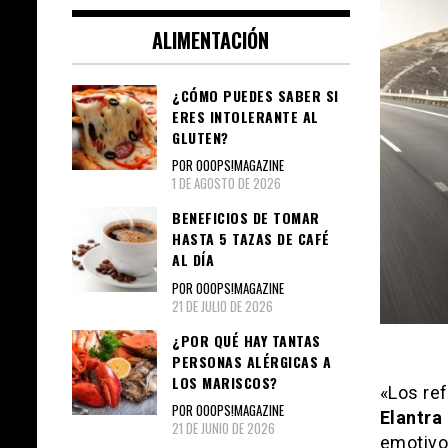
ALIMENTACIÓN
¿CÓMO PUEDES SABER SI
ERES INTOLERANTE AL
GLUTEN?
POR OOOPS!MAGAZINE
1 DE AGOSTO DE 2026
BENEFICIOS DE TOMAR
HASTA 5 TAZAS DE CAFÉ
AL DÍA
POR OOOPS!MAGAZINE
21 DE JULIO DE 2026
¿POR QUÉ HAY TANTAS
PERSONAS ALÉRGICAS A
LOS MARISCOS?
«Los ref
POR OOOPS!MAGAZINE
Elantra
21 DE JUNIO DE 2026
emotivo