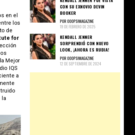
KENDALL JENNER FUE VISTA
CON SU EXNOVIO DEVIN
BOOKER
s en el
POR OOOPS!MAGAZINE
ntre los
19 DE FEBRERO DE 2025
to de
KENDALL JENNER
tute for
SORPRENDIÓ CON NUEVO
lección
LOOK, ¡AHORA ES RUBIA!
los
POR OOOPS!MAGAZINE
la Mejor
12 DE SEPTIEMBRE DE 2024
dio IQS
ciente a
amente
struido
 la