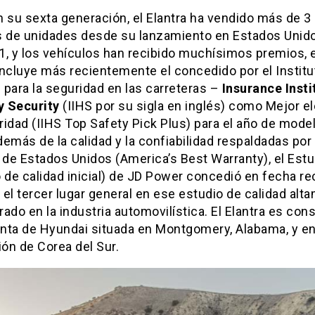
 su sexta generación, el Elantra ha vendido más de 3
s de unidades desde su lanzamiento en Estados Unido
1, y los vehículos han recibido muchísimos premios, e
incluye más recientemente el concedido por el Institu
para la seguridad en las carreteras –
Insurance Insti
 Security
(IIHS por su sigla en inglés) como Mejor e
idad (IIHS Top Safety Pick Plus) para el año de mode
emás de la calidad y la confiabilidad respaldadas por 
 de Estados Unidos (America’s Best Warranty), el Estu
 de calidad inicial) de JD Power concedió en fecha re
el tercer lugar general en ese estudio de calidad alt
ado en la industria automovilística. El Elantra es con
anta de Hyundai situada en Montgomery, Alabama, y en
ión de Corea del Sur.