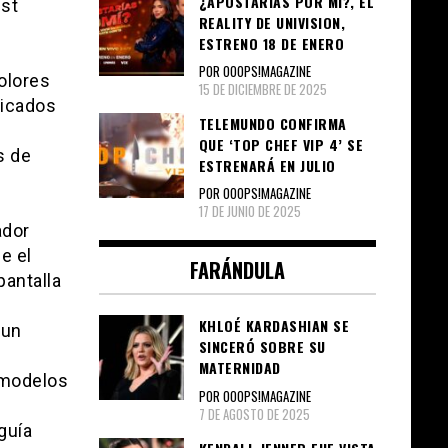
¿APOSTARÍAS POR MÍ?, EL
ist
REALITY DE UNIVISION,
ESTRENO 18 DE ENERO
POR OOOPS!MAGAZINE
olores
15 DE DICIEMBRE DE 2025
licados
TELEMUNDO CONFIRMA
QUE ‘TOP CHEF VIP 4’ SE
s de
ESTRENARÁ EN JULIO
POR OOOPS!MAGAZINE
17 DE JUNIO DE 2025
ador
e el
FARÁNDULA
antalla
KHLOÉ KARDASHIAN SE
 un
SINCERÓ SOBRE SU
MATERNIDAD
 modelos
POR OOOPS!MAGAZINE
7 DE AGOSTO DE 2025
guía