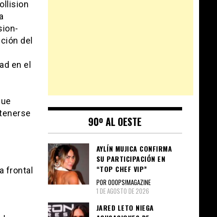
ollision
a
sion-
ción del
ad en el
que
ntenerse
90º AL OESTE
AYLÍN MUJICA CONFIRMA
SU PARTICIPACIÓN EN
“TOP CHEF VIP”
a frontal
POR OOOPS!MAGAZINE
1 DE AGOSTO DE 2026
JARED LETO NIEGA