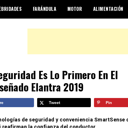
EBRIDADES
FARÁNDULA
MOTOR
ALIMENTACIÓN
eguridad Es Lo Primero En El
señado Elantra 2019
re
Tweet
Pin
nologías de seguridad y conveniencia SmartSense 
 reafirman la confianza del conductor