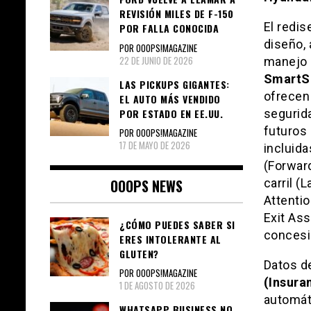
REVISIÓN MILES DE F-150
El redi
POR FALLA CONOCIDA
diseño, 
POR OOOPS!MAGAZINE
22 DE JUNIO DE 2026
manejo 
SmartS
LAS PICKUPS GIGANTES:
ofrecen
EL AUTO MÁS VENDIDO
POR ESTADO EN EE.UU.
segurida
futuros
POR OOOPS!MAGAZINE
17 DE MAYO DE 2026
incluida
(Forwar
OOOPS NEWS
carril (
Attentio
Exit Ass
¿CÓMO PUEDES SABER SI
concesi
ERES INTOLERANTE AL
GLUTEN?
Datos de
POR OOOPS!MAGAZINE
(Insura
1 DE AGOSTO DE 2026
automát
WHATSAPP BUSINESS NO