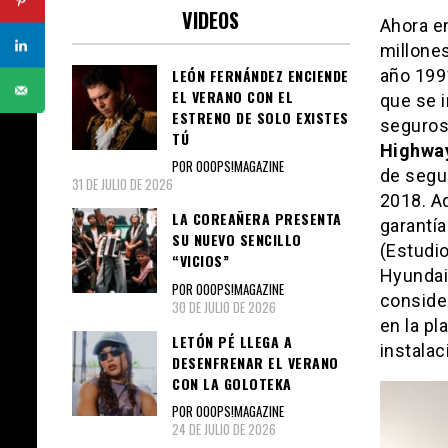
VIDEOS
Ahora en
millone
LEÓN FERNÁNDEZ ENCIENDE
año 199
EL VERANO CON EL
que se 
ESTRENO DE SOLO EXISTES
seguros 
TÚ
Highway
POR OOOPS!MAGAZINE
de segur
31 DE JULIO DE 2026
2018. Ad
LA COREAÑERA PRESENTA
garantía
SU NUEVO SENCILLO
(Estudio
“VICIOS”
Hyundai 
POR OOOPS!MAGAZINE
consider
30 DE JULIO DE 2026
en la pl
LETÓN PÉ LLEGA A
instalac
DESENFRENAR EL VERANO
CON LA GOLOTEKA
POR OOOPS!MAGAZINE
24 DE JULIO DE 2026