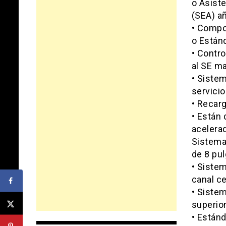
o Asiste
(SEA) a
• Compo
o Estánd
• Contro
al SE m
• Siste
servicio
• Recarg
• Están 
acelerad
Sistema
de 8 pul
• Sistem
canal ce
• Siste
superio
• Estánd