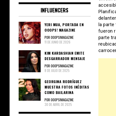
accesibl
INFLUENCERS
Planific
delanter
la parte
YERI MUA, PORTADA EN
OOOPS! MAGAZINE
fueron r
POR OOOPS!MAGAZINE
parte tr
11 DE JUNIO DE 2026
reubicad
carrocer
KIM KARDASHIAN EMITE
DESGARRADOR MENSAJE
POR OOOPS!MAGAZINE
8 DE JULIO DE 2025
GEORGINA RODRÍGUEZ
MUESTRA FOTOS INÉDITAS
COMO BAILARINA
POR OOOPS!MAGAZINE
30 DE ABRIL DE 2025