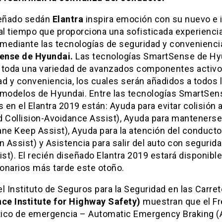
señado sedán
Elantra
inspira emoción con su nuevo e 
al tiempo que proporciona una sofisticada experienci
mediante las tecnologías de seguridad y convenienci
ense de Hyundai.
Las tecnologías SmartSense de Hy
 toda una variedad de avanzados componentes activo
d y conveniencia, los cuales serán añadidos a todos 
 modelos de Hyundai. Entre las tecnologías SmartSen
s en el Elantra 2019 están: Ayuda para evitar colisión a
d Collision-Avoidance Assist), Ayuda para mantenerse
Lane Keep Assist), Ayuda para la atención del conducto
n Assist) y Asistencia para salir del auto con segurid
ist). El recién diseñado Elantra 2019 estará disponible
onarios más tarde este otoño.
l Instituto de Seguros para la Seguridad en las Carre
nce Institute for Highway Safety)
muestran que el F
ico de emergencia – Automatic Emergency Braking (