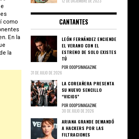
12 DE DICIEMBRE DE 2023
de
ues
CANTANTES
así como
ponentes
n. En la
LEÓN FERNÁNDEZ ENCIENDE
fue
EL VERANO CON EL
ESTRENO DE SOLO EXISTES
de la
TÚ
POR OOOPS!MAGAZINE
31 DE JULIO DE 2026
LA COREAÑERA PRESENTA
SU NUEVO SENCILLO
“VICIOS”
POR OOOPS!MAGAZINE
30 DE JULIO DE 2026
ARIANA GRANDE DEMANDÓ
A HACKERS POR LAS
FILTRACIONES