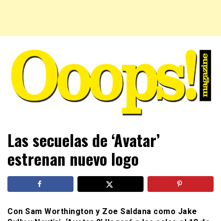
Farándula farándula y mucho más. El magazine para estar
Ooops! Magazine
Las secuelas de ‘Avatar’
al tanto de las celebridades que sigues, todo a tu alcance
en un mismo lugar. Grupo Leferas™
estrenan nuevo logo
Con Sam Worthington y Zoe Saldana como Jake