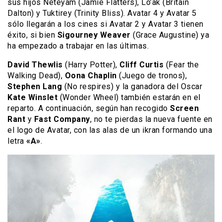
sus hijos Neteyam (Jamie Flatters), Lo’ak (Britain
Dalton) y Tuktirey (Trinity Bliss). Avatar 4 y Avatar 5
sólo llegarán a los cines si Avatar 2 y Avatar 3 tienen
éxito, si bien
Sigourney Weaver
(Grace Augustine) ya
ha empezado a trabajar en las últimas.
David Thewlis
(Harry Potter),
Cliff Curtis
(Fear the
Walking Dead),
Oona Chaplin
(Juego de tronos),
Stephen Lang
(No respires) y la ganadora del Oscar
Kate Winslet
(Wonder Wheel) también estarán en el
reparto. A continuación, según han recogido
Screen
Rant
y
Fast Company
, no te pierdas la nueva fuente en
el logo de Avatar, con las alas de un ikran formando una
letra
«A»
.