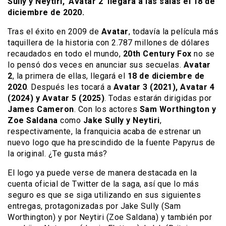
Sully y Neytiri, ‘Avatar 2’ llegará a las salas el 18 de
diciembre de 2020.
Tras el éxito en 2009 de
Avatar
, todavía la película más
taquillera de la historia con 2.787 millones de dólares
recaudados en todo el mundo,
20th Century Fox
no se
lo pensó dos veces en anunciar sus secuelas.
Avatar
2
, la primera de ellas, llegará el
18 de diciembre de
2020
. Después les tocará a
Avatar 3 (2021), Avatar 4
(2024) y Avatar 5 (2025)
. Todas estarán dirigidas por
James Cameron
. Con los actores
Sam Worthington y
Zoe Saldana
como
Jake Sully y Neytiri
,
respectivamente, la franquicia acaba de estrenar un
nuevo logo que ha prescindido de la fuente Papyrus de
la original. ¿Te gusta más?
El logo ya puede verse de manera destacada en la
cuenta oficial de Twitter de la saga, así que lo más
seguro es que se siga utilizando en sus siguientes
entregas, protagonizadas por Jake Sully (Sam
Worthington) y por Neytiri (Zoe Saldana) y también por