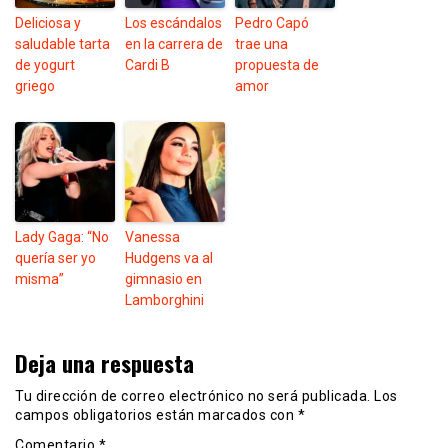
Deliciosa y
Los escándalos
Pedro Capó
saludable tarta
en la carrera de
trae una
de yogurt
Cardi B
propuesta de
griego
amor
Lady Gaga: “No
Vanessa
quería ser yo
Hudgens va al
misma”
gimnasio en
Lamborghini
Deja una respuesta
Tu dirección de correo electrónico no será publicada.
Los
campos obligatorios están marcados con
*
Comentario
*