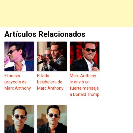
Artículos Relacionados
El nuevo
El lado
Marc Anthony
proyecto de
beisbolero de
le envió un
Marc Anthony
Marc Anthony
fuerte mensaje
a Donald Trump