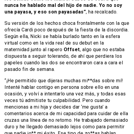
nunca he hablado mal del hijo de nadie. Yo no soy
una payasa, y eso son payasadas”
, ha recalcado.
Su versión de los hechos choca frontalmente con la que
ofrecía Cardi poco después de la fiesta de la discordia.
Según ella, Nicki se había burlado tanto en la esfera
virtual como en la vida real de su debut en la
maternidad junto al rapero
Offset
, algo que no estaba
dispuesta a seguir tolerando, de ahí que perdiera los
papeles cuando las dos se encontraron cara a cara el
pasado fin de semana.
“¡He permitido que dijeras muchas mi**das sobre mí!
Intenté hablar contigo en persona sobre ello en una
ocasión, y volví a intentarlo una vez más, y todas esas
veces tú admitiste tu culpabilidad. Pero cuando
mencionas a mi hija y decides dar ‘me gusta’ a
comentarios acerca de mi capacidad para cuidar de ella
cruzas una línea de no retorno. He trabajado demasiado
duro y he llegado demasiado lejos como para permitir
que nadie jo** mi éxito. Ese tipo de zo**as hablan