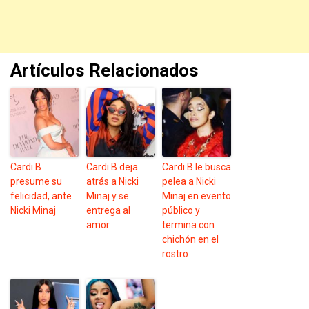
Artículos Relacionados
Cardi B
Cardi B deja
Cardi B le busca
presume su
atrás a Nicki
pelea a Nicki
felicidad, ante
Minaj y se
Minaj en evento
Nicki Minaj
entrega al
público y
amor
termina con
chichón en el
rostro