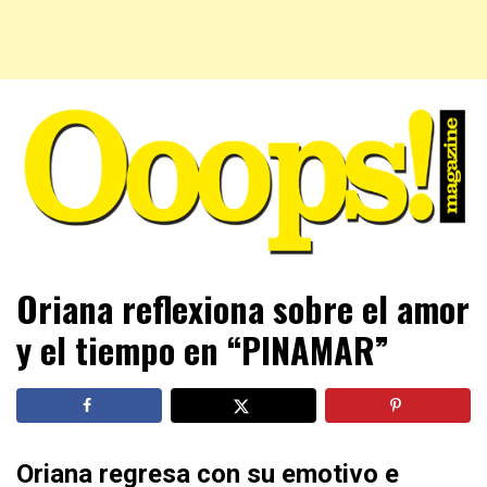
Farándula farándula y mucho más. El magazine para estar
Ooops! Magazine
Oriana reflexiona sobre el amor
al tanto de las celebridades que sigues, todo a tu alcance
en un mismo lugar. Grupo Leferas™
y el tiempo en “PINAMAR”
Oriana regresa con su emotivo e