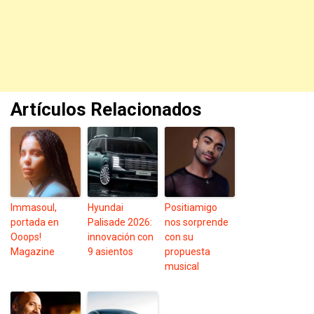
Artículos Relacionados
Immasoul,
Hyundai
Positiamigo
portada en
Palisade 2026:
nos sorprende
Ooops!
innovación con
con su
Magazine
9 asientos
propuesta
musical