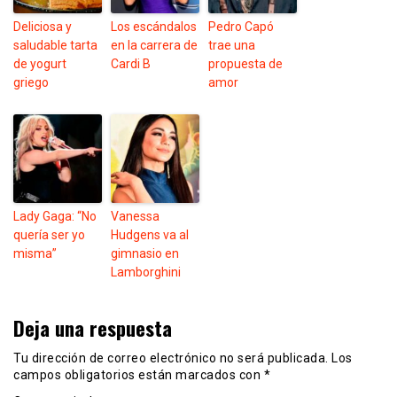
Deliciosa y
Los escándalos
Pedro Capó
saludable tarta
en la carrera de
trae una
de yogurt
Cardi B
propuesta de
griego
amor
Lady Gaga: “No
Vanessa
quería ser yo
Hudgens va al
misma”
gimnasio en
Lamborghini
Deja una respuesta
Tu dirección de correo electrónico no será publicada.
Los
campos obligatorios están marcados con
*