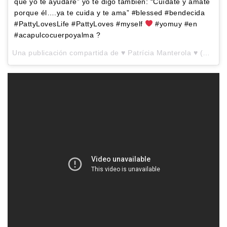
que yo te ayudaré” yo te digo también: “Cuídate y ámate
porque él….ya te cuida y te ama” #blessed #bendecida
#PattyLovesLife #PattyLoves #myself
#yomuy #en
#acapulcocuerpoyalma ?
Una publicación compartida de
♥ Patrícia Manterola ♥
(@patriciamanterola) el