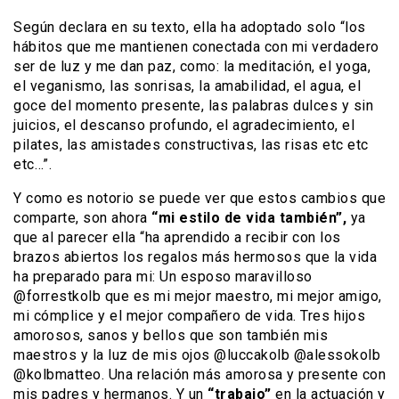
Según declara en su texto, ella ha adoptado solo “los
hábitos que me mantienen conectada con mi verdadero
ser de luz y me dan paz, como: la meditación, el yoga,
el veganismo, las sonrisas, la amabilidad, el agua, el
goce del momento presente, las palabras dulces y sin
juicios, el descanso profundo, el agradecimiento, el
pilates, las amistades constructivas, las risas etc etc
etc…”.
Y como es notorio se puede ver que estos cambios que
comparte, son ahora
“mi estilo de vida también”,
ya
que al parecer ella “ha aprendido a recibir con los
brazos abiertos los regalos más hermosos que la vida
ha preparado para mi: Un esposo maravilloso
@forrestkolb que es mi mejor maestro, mi mejor amigo,
mi cómplice y el mejor compañero de vida. Tres hijos
amorosos, sanos y bellos que son también mis
maestros y la luz de mis ojos @luccakolb @alessokolb
@kolbmatteo. Una relación más amorosa y presente con
mis padres y hermanos. Y un
“trabajo”
en la actuación y