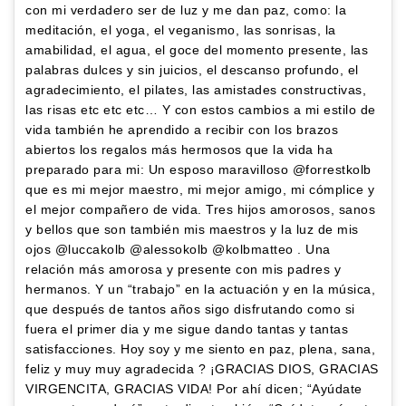
con mi verdadero ser de luz y me dan paz, como: la
meditación, el yoga, el veganismo, las sonrisas, la
amabilidad, el agua, el goce del momento presente, las
palabras dulces y sin juicios, el descanso profundo, el
agradecimiento, el pilates, las amistades constructivas,
las risas etc etc etc… Y con estos cambios a mi estilo de
vida también he aprendido a recibir con los brazos
abiertos los regalos más hermosos que la vida ha
preparado para mi: Un esposo maravilloso @forrestkolb
que es mi mejor maestro, mi mejor amigo, mi cómplice y
el mejor compañero de vida. Tres hijos amorosos, sanos
y bellos que son también mis maestros y la luz de mis
ojos @luccakolb @alessokolb @kolbmatteo . Una
relación más amorosa y presente con mis padres y
hermanos. Y un “trabajo” en la actuación y en la música,
que después de tantos años sigo disfrutando como si
fuera el primer dia y me sigue dando tantas y tantas
satisfacciones. Hoy soy y me siento en paz, plena, sana,
feliz y muy muy agradecida ? ¡GRACIAS DIOS, GRACIAS
VIRGENCITA, GRACIAS VIDA! Por ahí dicen; “Ayúdate