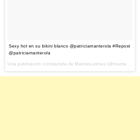
Sexy hot en su bikini blanco @patriciamanterola #Repost
@patriciamanterola
Una publicación compartida de
MamásLatinas
(@mamaslatinas) el