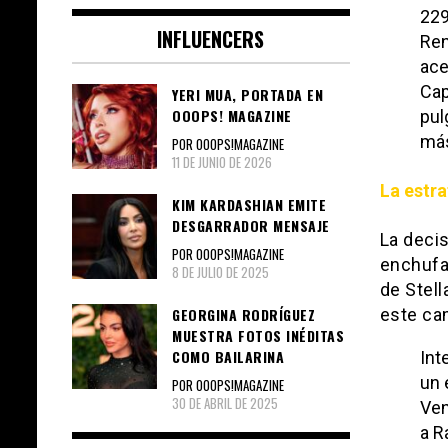
229
INFLUENCERS
Ren
ace
Cap
YERI MUA, PORTADA EN
OOOPS! MAGAZINE
pul
más
POR OOOPS!MAGAZINE
11 DE JUNIO DE 2026
La estra
KIM KARDASHIAN EMITE
DESGARRADOR MENSAJE
La decis
POR OOOPS!MAGAZINE
enchufa
8 DE JULIO DE 2025
de Stell
este ca
GEORGINA RODRÍGUEZ
MUESTRA FOTOS INÉDITAS
COMO BAILARINA
Int
un 
POR OOOPS!MAGAZINE
30 DE ABRIL DE 2025
Ven
a R