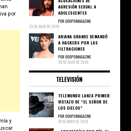
ACUSACIONES DE
 han
AGRESIÓN SEXUAL A
ADOLESCENTES
iva por
POR OOOPS!MAGAZINE
29 DE JULIO DE 2026
ARIANA GRANDE DEMANDÓ
A HACKERS POR LAS
FILTRACIONES
POR OOOPS!MAGAZINE
28 DE JULIO DE 2026
TELEVISIÓN
TELEMUNDO LANZA PRIMER
VISTAZO DE “EL SEÑOR DE
LOS CIELOS”
POR OOOPS!MAGAZINE
mía y
18 DE MAYO DE 2026
uscar