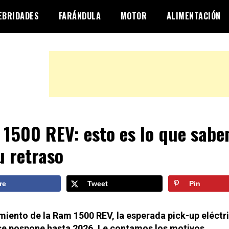
EBRIDADES
FARÁNDULA
MOTOR
ALIMENTACIÓN
1500 REV: esto es lo que sab
u retraso
re
Tweet
Pin
miento de la Ram 1500 REV, la esperada pick-up eléctri
se pospone hasta 2026. Le contamos los motivos