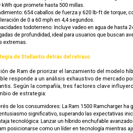
 kWh que promete hasta 500 millas.
dimiento: 654 caballos de fuerza y 620 lb-ft de torque, c
leración de 0 a 60 mph en 4,4 segundos.
acidades todoterreno: Incluye vadeo en agua de hasta 2
gadas de profundidad, ideal para usuarios que buscan av
 extremas.
tegia de Stellantis detrás del retraso
ión de Ram de priorizar el lanzamiento del modelo híb
ble responde a un análisis exhaustivo de mercado por
antis. Según la compañía, tres factores clave influyer
mbio de estrategia:
erés de los consumidores: La Ram 1500 Ramcharger ha 
entusiasmo significativo, superando las expectativas inic
taja tecnológica: Lanzar un híbrido enchufable avanzado
am posicionarse como un líder en tecnología mientras aj