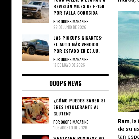
REVISIÓN MILES DE F-150
POR FALLA CONOCIDA
POR OOOPS!MAGAZINE
22 DE JUNIO DE 2026
LAS PICKUPS GIGANTES:
EL AUTO MÁS VENDIDO
POR ESTADO EN EE.UU.
POR OOOPS!MAGAZINE
17 DE MAYO DE 2026
OOOPS NEWS
¿CÓMO PUEDES SABER SI
ERES INTOLERANTE AL
GLUTEN?
Ram
, l
POR OOOPS!MAGAZINE
1 DE AGOSTO DE 2026
de su es
tan espe
WHATSAPP BUSINESS NO