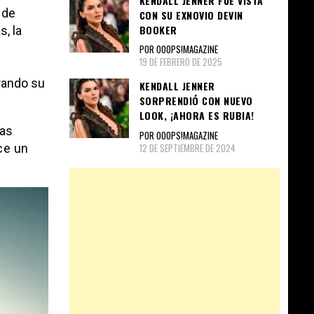
KENDALL JENNER FUE VISTA
 de
CON SU EXNOVIO DEVIN
BOOKER
, la
POR OOOPS!MAGAZINE
19 DE FEBRERO DE 2025
rando su
KENDALL JENNER
SORPRENDIÓ CON NUEVO
LOOK, ¡AHORA ES RUBIA!
las
POR OOOPS!MAGAZINE
12 DE SEPTIEMBRE DE 2024
ce un