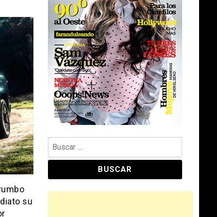
Buscar:
 rumbo
ediato su
or