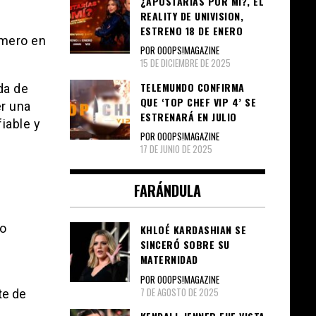
¿APOSTARÍAS POR MÍ?, EL
REALITY DE UNIVISION,
ESTRENO 18 DE ENERO
imero en
POR OOOPS!MAGAZINE
15 DE DICIEMBRE DE 2025
TELEMUNDO CONFIRMA
da de
QUE ‘TOP CHEF VIP 4’ SE
er una
ESTRENARÁ EN JULIO
iable y
POR OOOPS!MAGAZINE
17 DE JUNIO DE 2025
FARÁNDULA
lo
KHLOÉ KARDASHIAN SE
SINCERÓ SOBRE SU
MATERNIDAD
POR OOOPS!MAGAZINE
7 DE AGOSTO DE 2025
te de