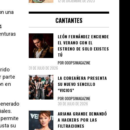
12 DE DICIEMBRE DE 2023
on una
CANTANTES
4
enturas
LEÓN FERNÁNDEZ ENCIENDE
EL VERANO CON EL
ESTRENO DE SOLO EXISTES
TÚ
POR OOOPS!MAGAZINE
31 DE JULIO DE 2026
rido
 parte
LA COREAÑERA PRESENTA
on en
SU NUEVO SENCILLO
“VICIOS”
POR OOOPS!MAGAZINE
30 DE JULIO DE 2026
generado
iales.
ARIANA GRANDE DEMANDÓ
 permite
A HACKERS POR LAS
usta su
FILTRACIONES