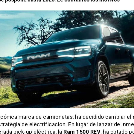
a icónica marca de camionetas, ha decidido cambiar el
trategia de electrificación. En lugar de lanzar de inm
rada pick-up eléctrica, la
Ram 1500 REV
, ha optado p