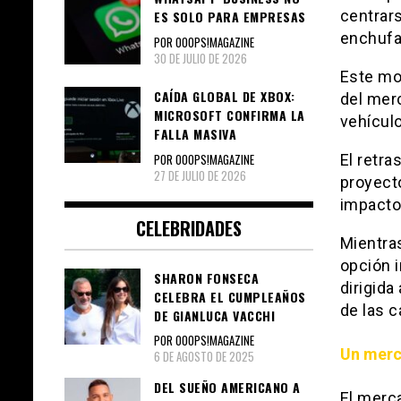
centrars
ES SOLO PARA EMPRESAS
enchufa
POR OOOPS!MAGAZINE
30 DE JULIO DE 2026
Este mo
CAÍDA GLOBAL DE XBOX:
del mer
MICROSOFT CONFIRMA LA
vehículo
FALLA MASIVA
POR OOOPS!MAGAZINE
El retra
27 DE JULIO DE 2026
proyecto
impacto
CELEBRIDADES
Mientra
opción 
SHARON FONSECA
dirigida
CELEBRA EL CUMPLEAÑOS
de las c
DE GIANLUCA VACCHI
POR OOOPS!MAGAZINE
Un merc
6 DE AGOSTO DE 2025
DEL SUEÑO AMERICANO A
El merc