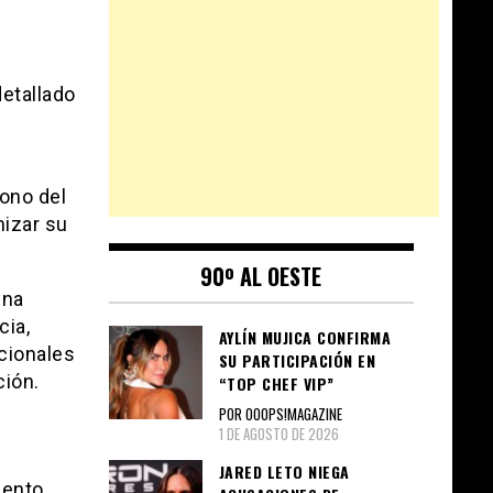
etallado
ono del
mizar su
90º AL OESTE
una
cia,
AYLÍN MUJICA CONFIRMA
icionales
SU PARTICIPACIÓN EN
ción.
“TOP CHEF VIP”
POR OOOPS!MAGAZINE
1 DE AGOSTO DE 2026
JARED LETO NIEGA
iento