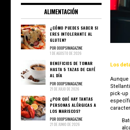
ALIMENTACIÓN
¿CÓMO PUEDES SABER SI
ERES INTOLERANTE AL
GLUTEN?
POR OOOPS!MAGAZINE
1 DE AGOSTO DE 2026
BENEFICIOS DE TOMAR
Los det
HASTA 5 TAZAS DE CAFÉ
AL DÍA
Aunque 
POR OOOPS!MAGAZINE
Stellant
21 DE JULIO DE 2026
pick-up 
¿POR QUÉ HAY TANTAS
específ
PERSONAS ALÉRGICAS A
caracte
LOS MARISCOS?
POR OOOPS!MAGAZINE
Bat
21 DE JUNIO DE 2026
alc