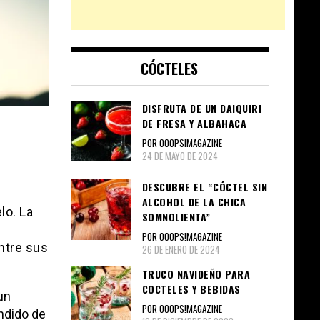
CÓCTELES
DISFRUTA DE UN DAIQUIRI
DE FRESA Y ALBAHACA
POR OOOPS!MAGAZINE
24 DE MAYO DE 2024
DESCUBRE EL “CÓCTEL SIN
ALCOHOL DE LA CHICA
lo. La
SOMNOLIENTA”
POR OOOPS!MAGAZINE
ntre sus
26 DE ENERO DE 2024
TRUCO NAVIDEÑO PARA
COCTELES Y BEBIDAS
un
POR OOOPS!MAGAZINE
ndido de