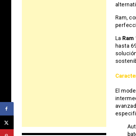
alternat
Ram, co
perfecci
La
Ram 
hasta 69
solución
sostenib
Caracte
El mode
intermed
avanzad
especif
Aut
bat