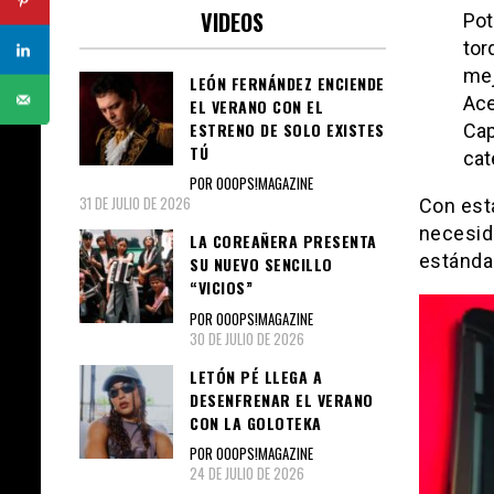
VIDEOS
Pot
tor
mej
LEÓN FERNÁNDEZ ENCIENDE
Ace
EL VERANO CON EL
ESTRENO DE SOLO EXISTES
Cap
TÚ
cat
POR OOOPS!MAGAZINE
31 DE JULIO DE 2026
Con est
necesid
LA COREAÑERA PRESENTA
estándar
SU NUEVO SENCILLO
“VICIOS”
POR OOOPS!MAGAZINE
30 DE JULIO DE 2026
LETÓN PÉ LLEGA A
DESENFRENAR EL VERANO
CON LA GOLOTEKA
POR OOOPS!MAGAZINE
24 DE JULIO DE 2026