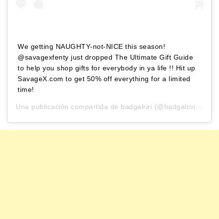
We getting NAUGHTY-not-NICE this season!
@savagexfenty just dropped The Ultimate Gift Guide
to help you shop gifts for everybody in ya life !! Hit up
SavageX.com to get 50% off everything for a limited
time!
Una publicación compartida de
badgalriri
(@badgalriri) el
22 