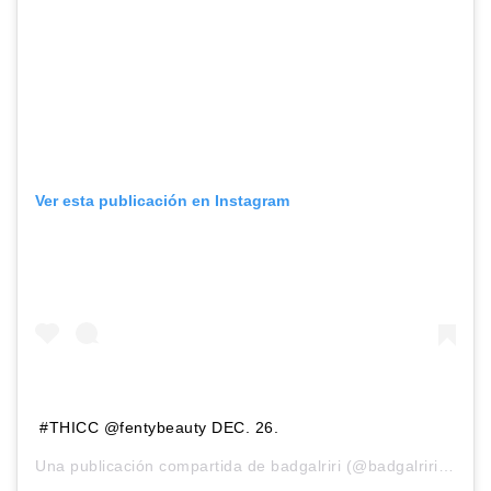
Ver esta publicación en Instagram
#THICC @fentybeauty DEC. 26.
Una publicación compartida de
badgalriri
(@badgalriri) el
21 