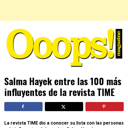
Farándula farándula y mucho más. El magazine para estar
Ooops! Magazine
Salma Hayek entre las 100 más
al tanto de las celebridades que sigues, todo a tu alcance
en un mismo lugar. Grupo Leferas™
influyentes de la revista TIME
La revista TIME dio a conocer su lista con las personas