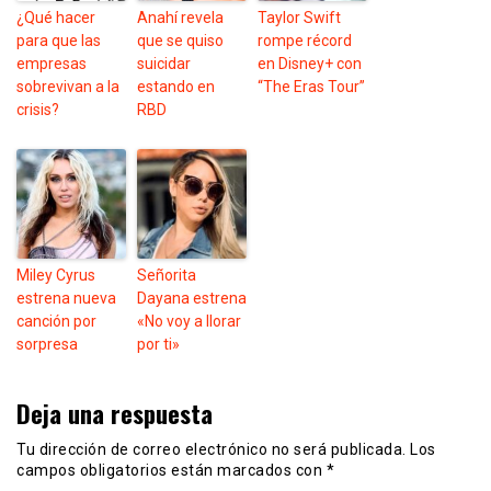
¿Qué hacer
Anahí revela
Taylor Swift
para que las
que se quiso
rompe récord
empresas
suicidar
en Disney+ con
sobrevivan a la
estando en
“The Eras Tour”
crisis?
RBD
Miley Cyrus
Señorita
estrena nueva
Dayana estrena
canción por
«No voy a llorar
sorpresa
por ti»
Deja una respuesta
Tu dirección de correo electrónico no será publicada.
Los
campos obligatorios están marcados con
*