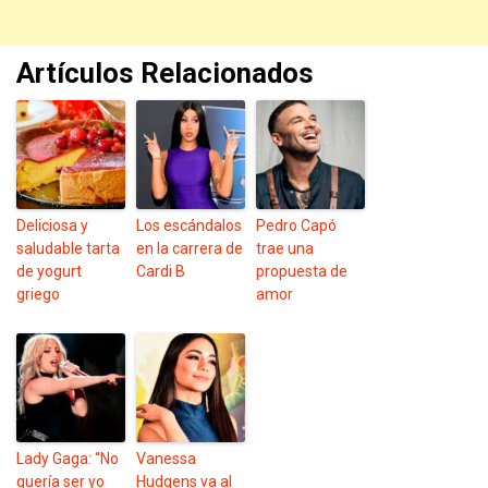
Artículos Relacionados
Deliciosa y
Los escándalos
Pedro Capó
saludable tarta
en la carrera de
trae una
de yogurt
Cardi B
propuesta de
griego
amor
Lady Gaga: “No
Vanessa
quería ser yo
Hudgens va al