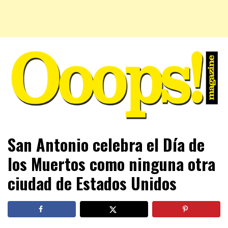
Farándula farándula y mucho más. El magazine para estar
Ooops! Magazine
San Antonio celebra el Día de
al tanto de las celebridades que sigues, todo a tu alcance
en un mismo lugar. Grupo Leferas™
los Muertos como ninguna otra
ciudad de Estados Unidos