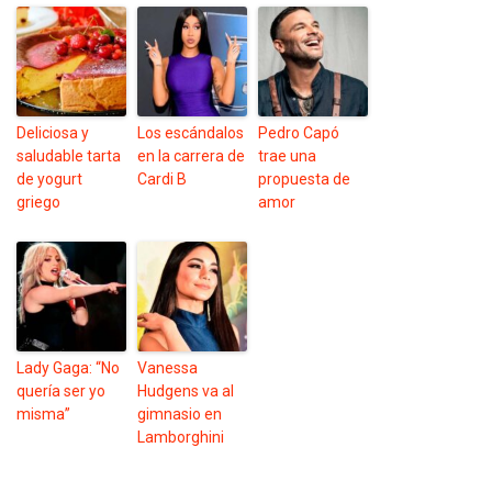
Deliciosa y
Los escándalos
Pedro Capó
saludable tarta
en la carrera de
trae una
de yogurt
Cardi B
propuesta de
griego
amor
Lady Gaga: “No
Vanessa
quería ser yo
Hudgens va al
misma”
gimnasio en
Lamborghini