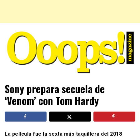
Farándula farándula y mucho más. El magazine para estar
Ooops! Magazine
Sony prepara secuela de
al tanto de las celebridades que sigues, todo a tu alcance
en un mismo lugar. Grupo Leferas™
‘Venom’ con Tom Hardy
La película fue la sexta más taquillera del 2018