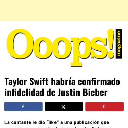
Farándula farándula y mucho más. El magazine para estar
Ooops! Magazine
Taylor Swift habría confirmado
al tanto de las celebridades que sigues, todo a tu alcance
en un mismo lugar. Grupo Leferas™
infidelidad de Justin Bieber
La cantante le dio “like” a una publicación que