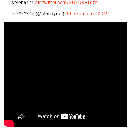
selena???
pic.twitter.com/SOZUXFTszn
— ????? ♡ (@cloudysel)
30 de junio de 2019