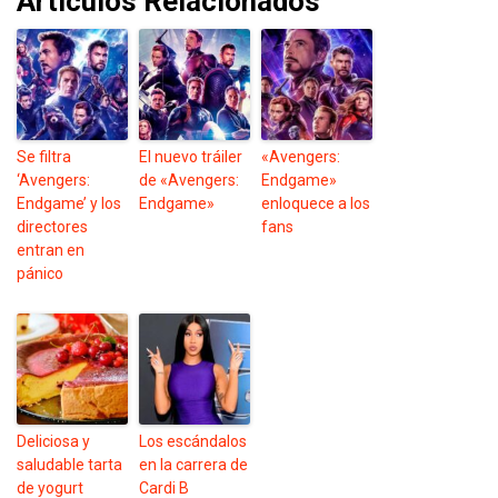
Artículos Relacionados
Se filtra
El nuevo tráiler
«Avengers:
‘Avengers:
de «Avengers:
Endgame»
Endgame’ y los
Endgame»
enloquece a los
directores
fans
entran en
pánico
Deliciosa y
Los escándalos
saludable tarta
en la carrera de
de yogurt
Cardi B