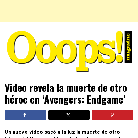
Farándula farándula y mucho más. El magazine para estar
Ooops! Magazine
Video revela la muerte de otro
al tanto de las celebridades que sigues, todo a tu alcance
en un mismo lugar. Grupo Leferas™
héroe en ‘Avengers: Endgame’
Un nuevo video sacó a la luz la muerte de otro