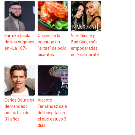
Farruko habla
Convierte la
Nicki Nicole y
de sus orígenes
pechuga en
Bad Gyal, más
en «La 167»
“alitas” de pollo
empoderadas
picantes
en ‘Enamórate’
Carlos Baute es
Vicente
demandado
Fernández sale
por su hijo de
del hospital en
31 años
el que estuvo 3
días