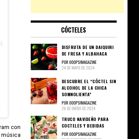
CÓCTELES
DISFRUTA DE UN DAIQUIRI
DE FRESA Y ALBAHACA
POR OOOPS!MAGAZINE
24 DE MAYO DE 2024
…
DESCUBRE EL “CÓCTEL SIN
ALCOHOL DE LA CHICA
SOMNOLIENTA”
POR OOOPS!MAGAZINE
26 DE ENERO DE 2024
TRUCO NAVIDEÑO PARA
COCTELES Y BEBIDAS
gram con
POR OOOPS!MAGAZINE
a música