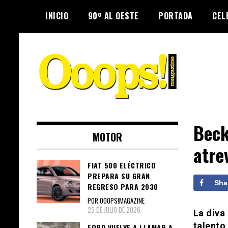
Skip
INICIO
90º AL OESTE
PORTADA
CEL
to
content
Farándula farándula y mucho más.
Ooops! Magazine
El magazine para estar al tanto de
Beck
MOTOR
las celebridades que sigues, todo
atre
a tu alcance en un mismo lugar.
Grupo Leferas™
FIAT 500 ELÉCTRICO
PREPARA SU GRAN
Sha
REGRESO PARA 2030
POR OOOPS!MAGAZINE
23 DE JULIO DE 2026
La diva
talento
FORD VUELVE A LLAMAR A