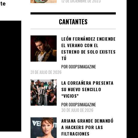
12 DE DICIEMBRE DE 2023
te
CANTANTES
LEÓN FERNÁNDEZ ENCIENDE
EL VERANO CON EL
ESTRENO DE SOLO EXISTES
TÚ
POR OOOPS!MAGAZINE
31 DE JULIO DE 2026
LA COREAÑERA PRESENTA
SU NUEVO SENCILLO
“VICIOS”
POR OOOPS!MAGAZINE
30 DE JULIO DE 2026
ARIANA GRANDE DEMANDÓ
A HACKERS POR LAS
FILTRACIONES