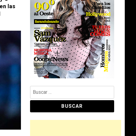
en las
l
Buscar: