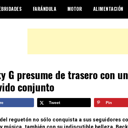
EBRIDADES
FARÁNDULA
MOTOR
ALIMENTACIÓN
y G presume de trasero con un
vido conjunto
re
Tweet
Pin
 del reguetón no sólo conquista a sus seguidores c
 y música, también con su indiscutible belleza. Bec