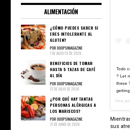
ALIMENTACIÓN
¿CÓMO PUEDES SABER SI
ERES INTOLERANTE AL
GLUTEN?
POR OOOPS!MAGAZINE
1 DE AGOSTO DE 2026
BENEFICIOS DE TOMAR
HASTA 5 TAZAS DE CAFÉ
Todo c
AL DÍA
? Let 
POR OOOPS!MAGAZINE
these 
21 DE JULIO DE 2026
gettin
¿POR QUÉ HAY TANTAS
Una pu
PERSONAS ALÉRGICAS A
LOS MARISCOS?
Mientra
POR OOOPS!MAGAZINE
21 DE JUNIO DE 2026
sus atr