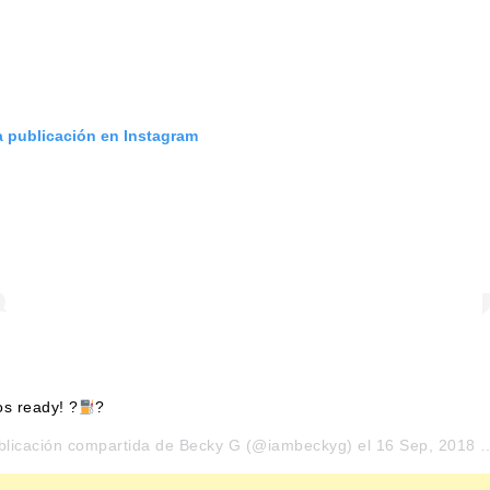
a publicación en Instagram
s ready! ?
?
blicación compartida de
Becky G
(@iambeckyg) el
16 Sep, 2018 a las 10:02 PDT