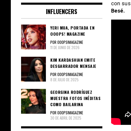
con sus
INFLUENCERS
Besé.
YERI MUA, PORTADA EN
OOOPS! MAGAZINE
POR OOOPS!MAGAZINE
11 DE JUNIO DE 2026
KIM KARDASHIAN EMITE
DESGARRADOR MENSAJE
POR OOOPS!MAGAZINE
8 DE JULIO DE 2025
GEORGINA RODRÍGUEZ
MUESTRA FOTOS INÉDITAS
COMO BAILARINA
POR OOOPS!MAGAZINE
30 DE ABRIL DE 2025