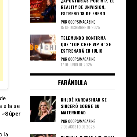
¿APOSTARÍAS POR MÍ?, EL
REALITY DE UNIVISION,
ESTRENO 18 DE ENERO
POR OOOPS!MAGAZINE
15 DE DICIEMBRE DE 2025
TELEMUNDO CONFIRMA
QUE ‘TOP CHEF VIP 4’ SE
ESTRENARÁ EN JULIO
POR OOOPS!MAGAZINE
17 DE JUNIO DE 2025
FARÁNDULA
 de
KHLOÉ KARDASHIAN SE
 ella se
SINCERÓ SOBRE SU
MATERNIDAD
o «Súper
POR OOOPS!MAGAZINE
7 DE AGOSTO DE 2025
o la