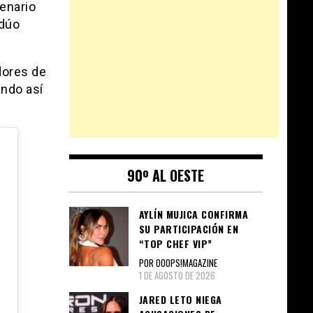
cenario
 dúo
dores de
ando así
90º AL OESTE
AYLÍN MUJICA CONFIRMA
SU PARTICIPACIÓN EN
“TOP CHEF VIP”
POR OOOPS!MAGAZINE
1 DE AGOSTO DE 2026
JARED LETO NIEGA