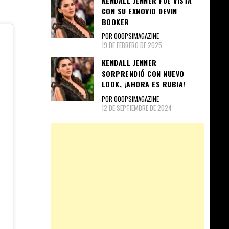
KENDALL JENNER FUE VISTA
CON SU EXNOVIO DEVIN
BOOKER
POR OOOPS!MAGAZINE
19 DE FEBRERO DE 2025
KENDALL JENNER
SORPRENDIÓ CON NUEVO
LOOK, ¡AHORA ES RUBIA!
POR OOOPS!MAGAZINE
12 DE SEPTIEMBRE DE 2024