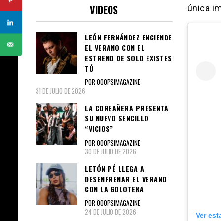
VIDEOS
única i
LEÓN FERNÁNDEZ ENCIENDE
EL VERANO CON EL
ESTRENO DE SOLO EXISTES
TÚ
POR OOOPS!MAGAZINE
31 DE JULIO DE 2026
LA COREAÑERA PRESENTA
SU NUEVO SENCILLO
“VICIOS”
POR OOOPS!MAGAZINE
30 DE JULIO DE 2026
LETÓN PÉ LLEGA A
DESENFRENAR EL VERANO
CON LA GOLOTEKA
POR OOOPS!MAGAZINE
24 DE JULIO DE 2026
Ver est