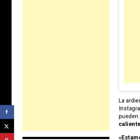
La ardie
Instagr
pueden 
calient
«Estam