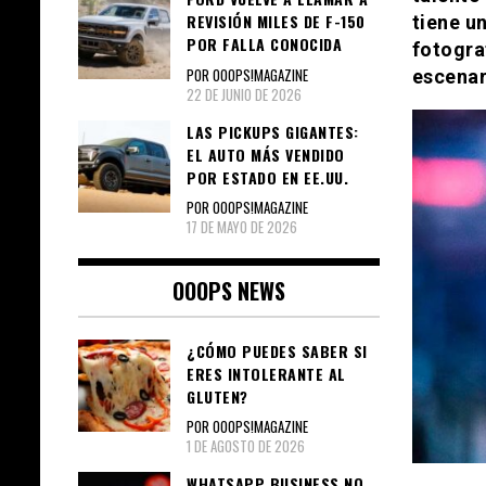
REVISIÓN MILES DE F-150
tiene u
POR FALLA CONOCIDA
fotogra
POR OOOPS!MAGAZINE
escenar
22 DE JUNIO DE 2026
LAS PICKUPS GIGANTES:
EL AUTO MÁS VENDIDO
POR ESTADO EN EE.UU.
POR OOOPS!MAGAZINE
17 DE MAYO DE 2026
OOOPS NEWS
¿CÓMO PUEDES SABER SI
ERES INTOLERANTE AL
GLUTEN?
POR OOOPS!MAGAZINE
1 DE AGOSTO DE 2026
WHATSAPP BUSINESS NO