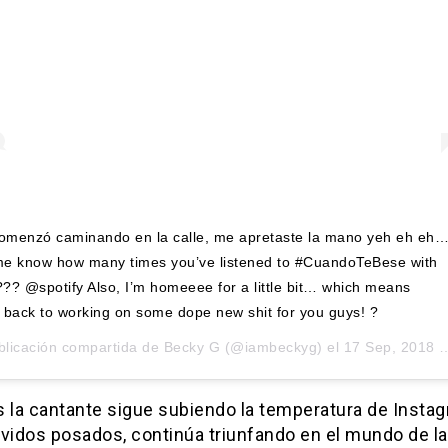
omenzó caminando en la calle, me apretaste la mano yeh eh eh
me know how many times you’ve listened to #CuandoTeBese with
??? @spotify Also, I’m homeeee for a little bit… which means
g back to working on some dope new shit for you guys! ?
blicación compartida de
Becky G
(@iambeckyg) el
17 Sep, 2018 a las 8:25 PDT
s la cantante sigue subiendo la temperatura de Insta
evidos posados, continúa triunfando en el mundo de l