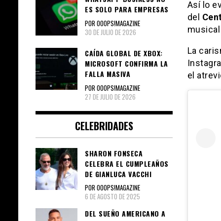
Así lo e
ES SOLO PARA EMPRESAS
del
Cen
POR OOOPS!MAGAZINE
musica
30 DE JULIO DE 2026
La cari
CAÍDA GLOBAL DE XBOX:
Instagra
MICROSOFT CONFIRMA LA
FALLA MASIVA
el atrev
POR OOOPS!MAGAZINE
27 DE JULIO DE 2026
CELEBRIDADES
SHARON FONSECA
CELEBRA EL CUMPLEAÑOS
DE GIANLUCA VACCHI
POR OOOPS!MAGAZINE
6 DE AGOSTO DE 2025
DEL SUEÑO AMERICANO A