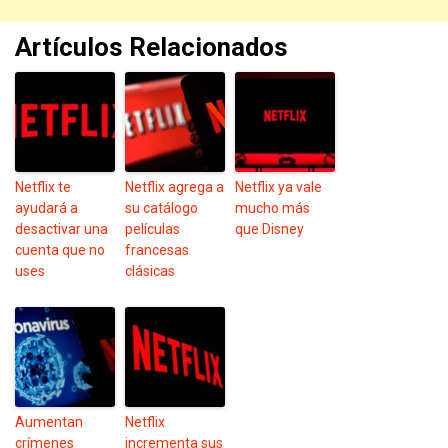
Artículos Relacionados
Netflix te
Netflix agrega a
Netflix ya vale
ayudará a
su catálogo
mucho más
desactivar una
películas
que Disney
cuenta que no
francesas
uses
clásicas
Aumentan
Netflix
crímenes
incrementa sus