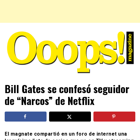
Farándula farándula y mucho más. El magazine para estar
Ooops! Magazine
Bill Gates se confesó seguidor
al tanto de las celebridades que sigues, todo a tu alcance
en un mismo lugar. Grupo Leferas™
de “Narcos” de Netflix
El magnate compartió en un foro de internet una