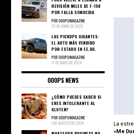
REVISIÓN MILES DE F-150
POR FALLA CONOCIDA
POR OOOPS!MAGAZINE
22 DE JUNIO DE 2026
LAS PICKUPS GIGANTES:
EL AUTO MÁS VENDIDO
POR ESTADO EN EE.UU.
POR OOOPS!MAGAZINE
17 DE MAYO DE 2026
OOOPS NEWS
¿CÓMO PUEDES SABER SI
ERES INTOLERANTE AL
GLUTEN?
POR OOOPS!MAGAZINE
1 DE AGOSTO DE 2026
La estre
«Me Du
WHATSAPP BUSINESS NO