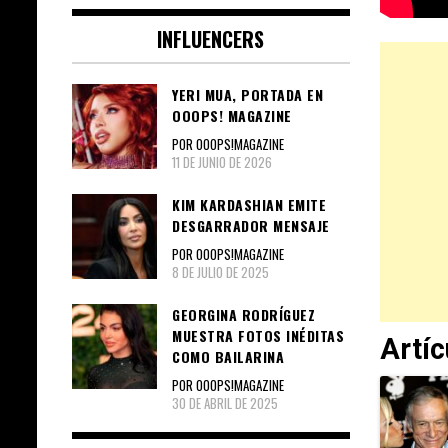
INFLUENCERS
YERI MUA, PORTADA EN
OOOPS! MAGAZINE
POR OOOPS!MAGAZINE
11 DE JUNIO DE 2026
KIM KARDASHIAN EMITE
DESGARRADOR MENSAJE
POR OOOPS!MAGAZINE
8 DE JULIO DE 2025
GEORGINA RODRÍGUEZ
MUESTRA FOTOS INÉDITAS
Artí
COMO BAILARINA
POR OOOPS!MAGAZINE
30 DE ABRIL DE 2025