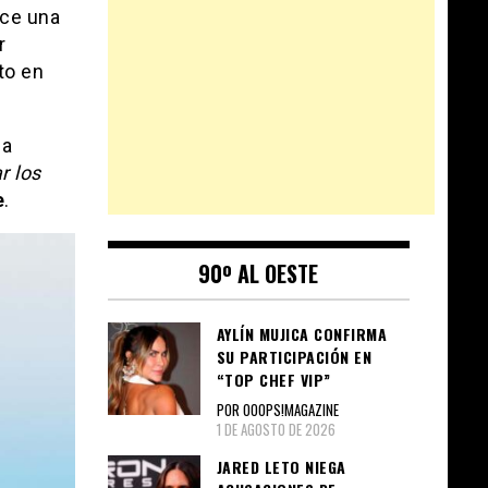
ece una
r
to en
úa
r los
e
.
90º AL OESTE
AYLÍN MUJICA CONFIRMA
SU PARTICIPACIÓN EN
“TOP CHEF VIP”
POR OOOPS!MAGAZINE
1 DE AGOSTO DE 2026
JARED LETO NIEGA