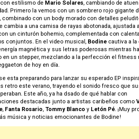
, con estilismo de
Mario Solares
, cambiando de atue
idad. Primero la vemos con un sombrero rojo gigante 
, combinado con un body morado con detalles peludit
e cambia a una camisa de rayas abotonada, ajustada a
 con un cinturón bohemio, complementada con calent
s conjuntos. En el video musical,
Bodine
cautiva a l
energía magnética y sus letras poderosas mientras h
o en un stepper, mezclando a la perfección el fitness 
eggaeton de hoy en día.
se esta preparando para lanzar su esperado EP inspir
ss retro este verano, trayendo el sonido fresco que s
peraban. Este año, ya ha dsado de qué hablar con
aciones destacadas junto a artistas caribeños como
V
e
,
Fanta Rosario
,
Tommy Blanco
y
Letón Pé
. ¡Muy pr
ás música y noticias emocionantes de Bodine!