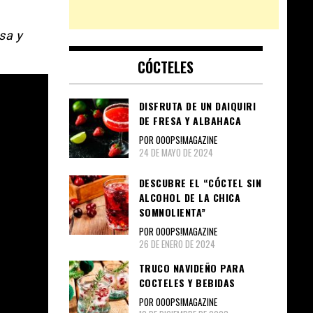
sa y
CÓCTELES
DISFRUTA DE UN DAIQUIRI
DE FRESA Y ALBAHACA
POR OOOPS!MAGAZINE
24 DE MAYO DE 2024
DESCUBRE EL “CÓCTEL SIN
ALCOHOL DE LA CHICA
SOMNOLIENTA”
POR OOOPS!MAGAZINE
26 DE ENERO DE 2024
TRUCO NAVIDEÑO PARA
COCTELES Y BEBIDAS
POR OOOPS!MAGAZINE