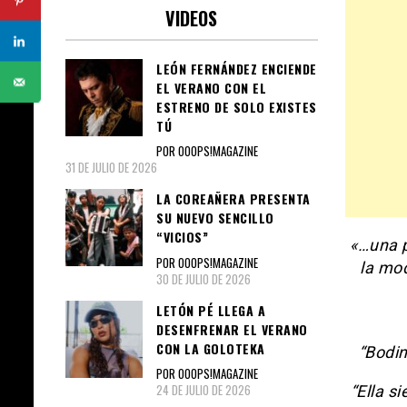
VIDEOS
LEÓN FERNÁNDEZ ENCIENDE
EL VERANO CON EL
ESTRENO DE SOLO EXISTES
TÚ
POR OOOPS!MAGAZINE
31 DE JULIO DE 2026
LA COREAÑERA PRESENTA
SU NUEVO SENCILLO
“VICIOS”
«…una p
POR OOOPS!MAGAZINE
la mod
30 DE JULIO DE 2026
LETÓN PÉ LLEGA A
DESENFRENAR EL VERANO
CON LA GOLOTEKA
“Bodin
POR OOOPS!MAGAZINE
24 DE JULIO DE 2026
“Ella s