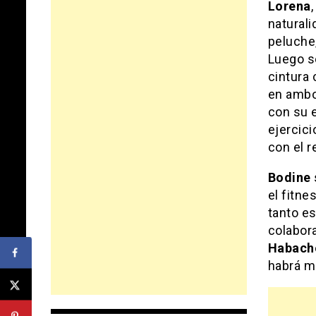
Lorena
natural
peluche
Luego s
cintura
en ambo
con su 
ejercici
con el r
Bodine
el fitne
tanto es
colabor
Habach
habrá m