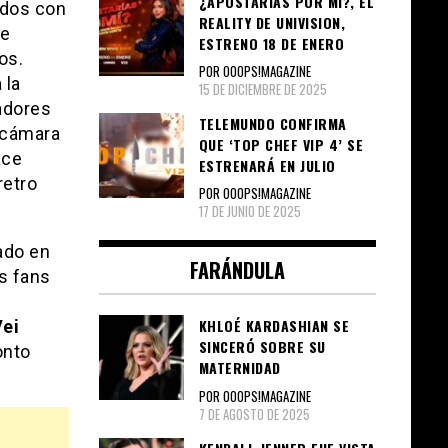
¿APOSTARÍAS POR MÍ?, EL
ndos con
REALITY DE UNIVISION,
de
ESTRENO 18 DE ENERO
os.
POR OOOPS!MAGAZINE
 la
15 DE DICIEMBRE DE 2025
adores
TELEMUNDO CONFIRMA
a cámara
QUE ‘TOP CHEF VIP 4’ SE
ace
ESTRENARÁ EN JULIO
retro
POR OOOPS!MAGAZINE
17 DE JUNIO DE 2025
ado en
FARÁNDULA
us fans
KHLOÉ KARDASHIAN SE
ei
SINCERÓ SOBRE SU
onto
MATERNIDAD
POR OOOPS!MAGAZINE
7 DE AGOSTO DE 2025