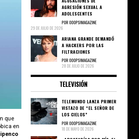
ACUSACIONES DE
AGRESIÓN SEXUAL A
ADOLESCENTES
POR OOOPS!MAGAZINE
29 DE JULIO DE 2026
ARIANA GRANDE DEMANDÓ
A HACKERS POR LAS
FILTRACIONES
POR OOOPS!MAGAZINE
28 DE JULIO DE 2026
TELEVISIÓN
TELEMUNDO LANZA PRIMER
VISTAZO DE “EL SEÑOR DE
LOS CIELOS”
ón que
POR OOOPS!MAGAZINE
óbica en
18 DE MAYO DE 2026
ipenco