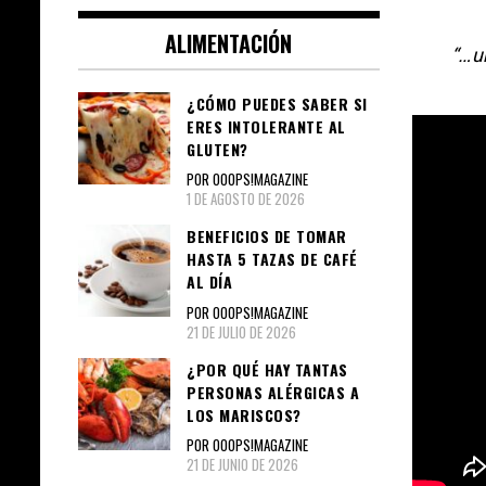
ALIMENTACIÓN
“…u
¿CÓMO PUEDES SABER SI
ERES INTOLERANTE AL
GLUTEN?
POR OOOPS!MAGAZINE
1 DE AGOSTO DE 2026
BENEFICIOS DE TOMAR
HASTA 5 TAZAS DE CAFÉ
AL DÍA
POR OOOPS!MAGAZINE
21 DE JULIO DE 2026
¿POR QUÉ HAY TANTAS
PERSONAS ALÉRGICAS A
LOS MARISCOS?
POR OOOPS!MAGAZINE
21 DE JUNIO DE 2026