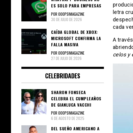
produci
ES SOLO PARA EMPRESAS
letra cr
POR OOOPS!MAGAZINE
30 DE JULIO DE 2026
despech
cada ve
CAÍDA GLOBAL DE XBOX:
MICROSOFT CONFIRMA LA
A través
FALLA MASIVA
abriend
POR OOOPS!MAGAZINE
celos y 
27 DE JULIO DE 2026
CELEBRIDADES
SHARON FONSECA
CELEBRA EL CUMPLEAÑOS
DE GIANLUCA VACCHI
POR OOOPS!MAGAZINE
6 DE AGOSTO DE 2025
DEL SUEÑO AMERICANO A