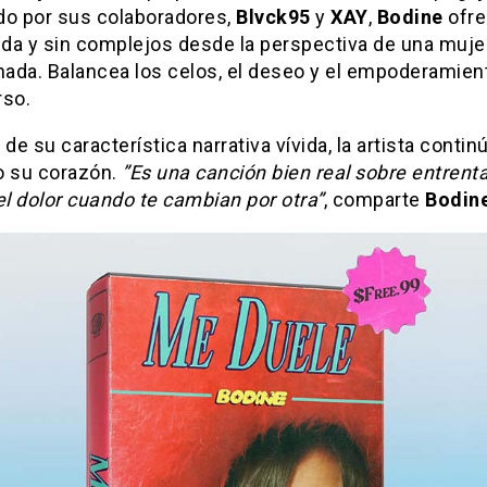
do por sus colaboradores,
Blvck95
y
XAY
,
Bodine
ofr
uda y sin complejos desde la perspectiva de una muje
ada. Balancea los celos, el deseo y el empoderamien
rso.
 de su característica narrativa vívida, la artista contin
o su corazón.
”Es una canción bien real sobre entrenta
el dolor cuando te cambian por otra”
, comparte
Bodin