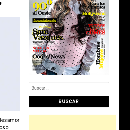
P
Buscar:
 desamor
joso