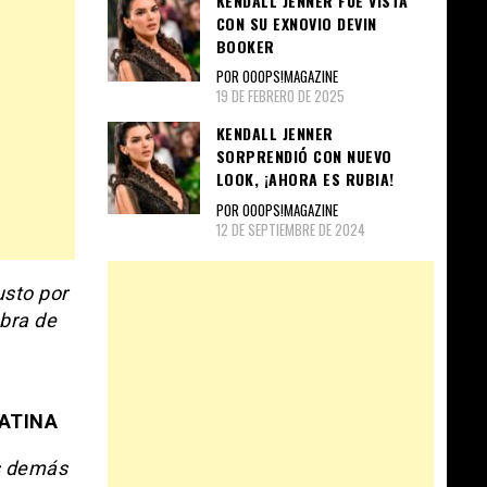
KENDALL JENNER FUE VISTA
CON SU EXNOVIO DEVIN
BOOKER
POR OOOPS!MAGAZINE
19 DE FEBRERO DE 2025
KENDALL JENNER
SORPRENDIÓ CON NUEVO
LOOK, ¡AHORA ES RUBIA!
POR OOOPS!MAGAZINE
12 DE SEPTIEMBRE DE 2024
usto por
obra de
LATINA
os demás