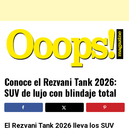
Farándula farándula y mucho más. El magazine para estar
Ooops! Magazine
Conoce el Rezvani Tank 2026:
al tanto de las celebridades que sigues, todo a tu alcance
en un mismo lugar. Grupo Leferas™
SUV de lujo con blindaje total
El Rezvani Tank 2026 lleva los SUV