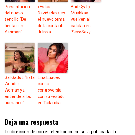
Presentación
«Estas
Bad Gyal y
del nuevo
Navidades» es
Mushkaa
sencillo “De
el nuevo tema
vuelven al
fiesta con
de la cantante
catalán en
Yarimari”
Julissa
‘SexeSexy’
Gal Gadot: “Esta
Lina Luaces
Wonder
causa
Woman ya
controversia
entiende a los
con su vestido
humanos”
en Tailandia
Deja una respuesta
Tu dirección de correo electrónico no será publicada.
Los