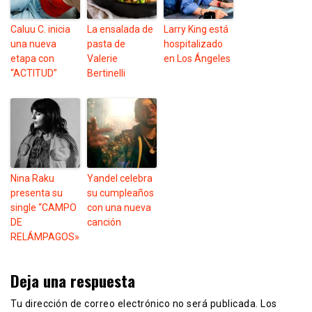
Caluu C. inicia
La ensalada de
Larry King está
una nueva
pasta de
hospitalizado
etapa con
Valerie
en Los Ángeles
“ACTITUD”
Bertinelli
Nina Raku
Yandel celebra
presenta su
su cumpleaños
single “CAMPO
con una nueva
DE
canción
RELÁMPAGOS»
Deja una respuesta
Tu dirección de correo electrónico no será publicada.
Los