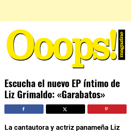
Farándula farándula y mucho más. El magazine para estar
Ooops! Magazine
Escucha el nuevo EP íntimo de
al tanto de las celebridades que sigues, todo a tu alcance
en un mismo lugar. Grupo Leferas™
Liz Grimaldo: «Garabatos»
La cantautora y actriz panameña Liz