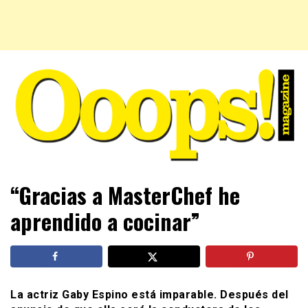
Farándula farándula y mucho más. El magazine para estar
Ooops! Magazine
“Gracias a MasterChef he
al tanto de las celebridades que sigues, todo a tu alcance
en un mismo lugar. Grupo Leferas™
aprendido a cocinar”
La actriz Gaby Espino está imparable. Después del