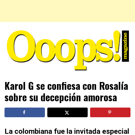
Farándula farándula y mucho más. El magazine para estar
Ooops! Magazine
Karol G se confiesa con Rosalía
al tanto de las celebridades que sigues, todo a tu alcance
en un mismo lugar. Grupo Leferas™
sobre su decepción amorosa
La colombiana fue la invitada especial