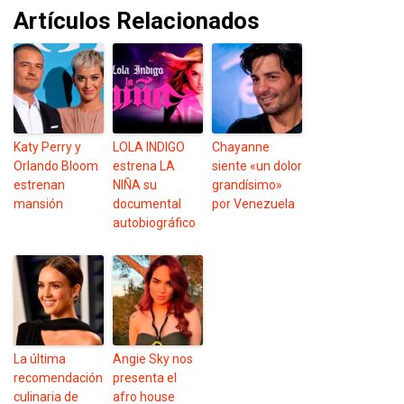
Artículos Relacionados
Katy Perry y
LOLA INDIGO
Chayanne
Orlando Bloom
estrena LA
siente «un dolor
estrenan
NIÑA su
grandísimo»
mansión
documental
por Venezuela
autobiográfico
La última
Angie Sky nos
recomendación
presenta el
culinaria de
afro house