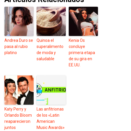
Andrea Duro se
Quinoa el
Kenia Os
pasa al rubio
superalimento
concluye
platino
de moda y
primera etapa
saludable
de su gira en
EE.UU.
Katy Perry y
Las anfitrionas
Orlando Bloom
de los «Latin
reaparecieron
American
juntos
Music Awards»