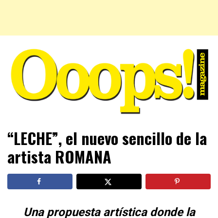
Farándula farándula y mucho más. El magazine para estar
Ooops! Magazine
“LECHE”, el nuevo sencillo de la
al tanto de las celebridades que sigues, todo a tu alcance
en un mismo lugar. Grupo Leferas™
artista ROMANA
Una propuesta artística donde la