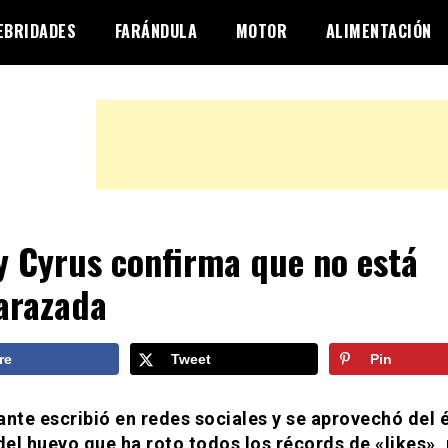
EBRIDADES
FARÁNDULA
MOTOR
ALIMENTACIÓN
y Cyrus confirma que no está
arazada
re
Tweet
Pin
ante escribió en redes sociales y se aprovechó del 
 del huevo que ha roto todos los récords de «likes»,