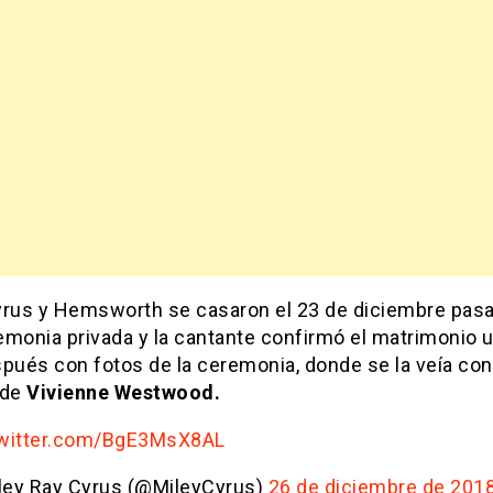
yrus y Hemsworth se casaron el 23 de diciembre pas
emonia privada y la cantante confirmó el matrimonio 
spués con fotos de la ceremonia, donde se la veía con
 de
Vivienne Westwood.
twitter.com/BgE3MsX8AL
ley Ray Cyrus (@MileyCyrus)
26 de diciembre de 201