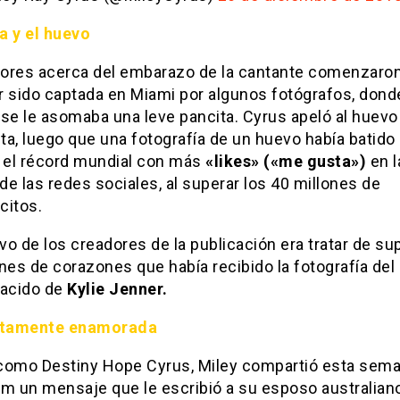
a y el huevo
ores acerca del embarazo de la cantante comenzaron
r sido captada en Miami por algunos fotógrafos, donde
se le asomaba una leve pancita. Cyrus apeló al huevo
a, luego que una fotografía de un huevo había batido
el récord mundial con más
«likes» («me gusta»)
en l
 de las redes sociales, al superar los 40 millones de
citos.
ivo de los creadores de la publicación era tratar de su
nes de corazones que había recibido la fotografía del
nacido de
Kylie Jenner.
tamente enamorada
como Destiny Hope Cyrus, Miley compartió esta sem
am un mensaje que le escribió a su esposo australian