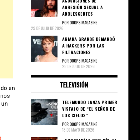
ACUSACIONES DE
AGRESIÓN SEXUAL A
ADOLESCENTES
POR OOOPS!MAGAZINE
29 DE JULIO DE 2026
ARIANA GRANDE DEMANDÓ
A HACKERS POR LAS
FILTRACIONES
POR OOOPS!MAGAZINE
28 DE JULIO DE 2026
TELEVISIÓN
ado en
unos
TELEMUNDO LANZA PRIMER
 un
VISTAZO DE “EL SEÑOR DE
LOS CIELOS”
POR OOOPS!MAGAZINE
18 DE MAYO DE 2026
8