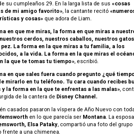
e su cumpleaños 29. En la larga lista de sus
«cosas
as de mi amigo favorito»
, la cantante recitó
«numero
rísticas y cosas»
que adora de Liam.
ma en que me miras, la forma en que miras a nuestr
 nuestros cerdos, nuestros caballos, nuestros gatos
pez. La forma en la que miras a tu familia, a los
cidos, a la vida. La forma en la que miras el océano
n la que te tomas tu tiempo»
, escribió.
ma en que sales fuera cuando pregunto ¿qué tiemp
de mirarlo en tu teléfono. Tu cara cuando recibes b
 y la forma en la que te enfrentas a las malas»
, cont
urgida de la cantera de
Disney Channel.
ién casados pasaron la víspera de Año Nuevo con toda
Hemsworth
en lo que parecía ser
Montana
. La espos
emsworth, Elsa Pataky
, compartió una foto del grupo
 frente a una chimenea.