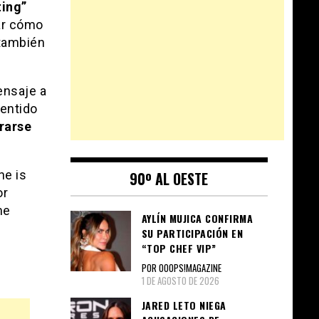
ting”
ar cómo
también
ensaje a
sentido
rarse
ne is
90º AL OESTE
or
me
AYLÍN MUJICA CONFIRMA
SU PARTICIPACIÓN EN
“TOP CHEF VIP”
POR OOOPS!MAGAZINE
1 DE AGOSTO DE 2026
JARED LETO NIEGA