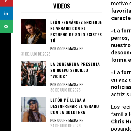
motivo d
VIDEOS
favorit
caracte
LEÓN FERNÁNDEZ ENCIENDE
EL VERANO CON EL
«La for
ESTRENO DE SOLO EXISTES
perros,
TÚ
nuestro 
POR OOOPS!MAGAZINE
descono
31 DE JULIO DE 2026
forma e
LA COREAÑERA PRESENTA
SU NUEVO SENCILLO
«La for
“VICIOS”
en vez 
POR OOOPS!MAGAZINE
noticias
30 DE JULIO DE 2026
actriz s
LETÓN PÉ LLEGA A
DESENFRENAR EL VERANO
Los rec
CON LA GOLOTEKA
familia
POR OOOPS!MAGAZINE
Chris H
24 DE JULIO DE 2026
posando