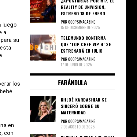
¿APOSTARÍAS POR MÍ?, EL
REALITY DE UNIVISION,
ESTRENO 18 DE ENERO
POR OOOPS!MAGAZINE
 luego
15 DE DICIEMBRE DE 2025
 al
TELEMUNDO CONFIRMA
 para su
QUE ‘TOP CHEF VIP 4’ SE
 esta
ESTRENARÁ EN JULIO
a
POR OOOPS!MAGAZINE
17 DE JUNIO DE 2025
FARÁNDULA
perar los
 bebé
KHLOÉ KARDASHIAN SE
SINCERÓ SOBRE SU
MATERNIDAD
POR OOOPS!MAGAZINE
ana en
7 DE AGOSTO DE 2025
o, con