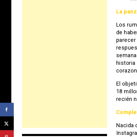
La panz
Los rum
de habe
parecer 
respuest
semana 
historia
corazon
El objet
18 millo
recién 
Comple
Nacida 
Instagr