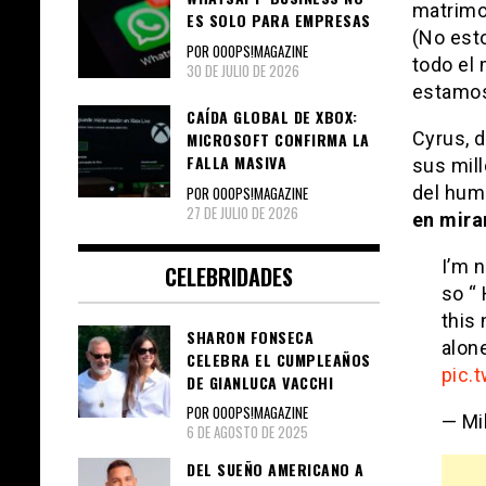
matrimo
ES SOLO PARA EMPRESAS
(No est
POR OOOPS!MAGAZINE
todo el
30 DE JULIO DE 2026
estamos 
CAÍDA GLOBAL DE XBOX:
Cyrus, 
MICROSOFT CONFIRMA LA
FALLA MASIVA
sus mill
del hum
POR OOOPS!MAGAZINE
27 DE JULIO DE 2026
en mira
I’m n
CELEBRIDADES
so “ 
this
SHARON FONSECA
alone
CELEBRA EL CUMPLEAÑOS
pic.
DE GIANLUCA VACCHI
POR OOOPS!MAGAZINE
— Mi
6 DE AGOSTO DE 2025
DEL SUEÑO AMERICANO A