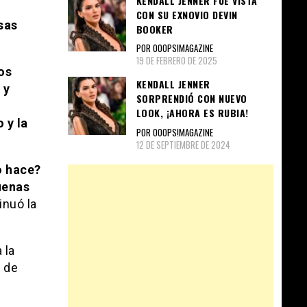
KENDALL JENNER FUE VISTA
CON SU EXNOVIO DEVIN
sas
BOOKER
POR OOOPS!MAGAZINE
19 DE FEBRERO DE 2025
os
KENDALL JENNER
 y
SORPRENDIÓ CON NUEVO
LOOK, ¡AHORA ES RUBIA!
 y la
POR OOOPS!MAGAZINE
12 DE SEPTIEMBRE DE 2024
o hace?
uenas
inuó la
 la
a de