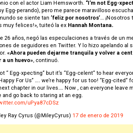
nio con el actor Liam Hemsworth.
“I’m not Egg-xpec
oy Egg-perando), pero me parece maravilloso escuch
 mundo se siente tan
‘feliz por nosotros’
… ¡Nosotros 
muy felices!», tuiteó la ex
Hannah Montana.
de 26 años, negó las especulaciones a través de un m
ones de seguidores en Twitter. Y lo hizo apelando al 
or.
«Ahora pueden dejarme tranquila y volver a cent
r a un huevo»
, continuó.
ot “ Egg-xpecting” but it’s “Egg-celent” to hear everyo
Happy For Us” …. we’re happy for us too! “Egg-cited” f
 next chapter in our lives…. Now , can everyone leave 
 and go back to staring at an egg.
twitter.com/uPya87cDSz
ley Ray Cyrus (@MileyCyrus)
17 de enero de 2019