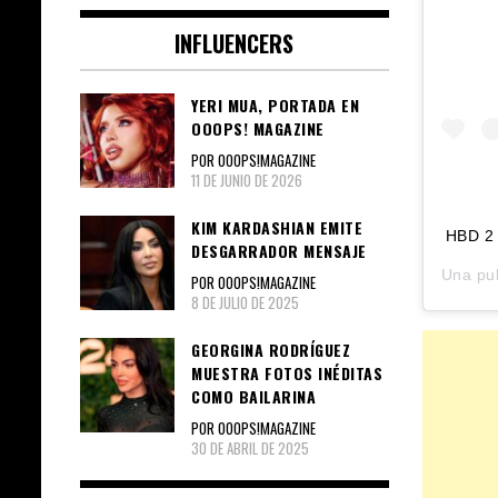
INFLUENCERS
YERI MUA, PORTADA EN
OOOPS! MAGAZINE
POR OOOPS!MAGAZINE
11 DE JUNIO DE 2026
KIM KARDASHIAN EMITE
HBD 2
DESGARRADOR MENSAJE
Una pu
POR OOOPS!MAGAZINE
8 DE JULIO DE 2025
GEORGINA RODRÍGUEZ
MUESTRA FOTOS INÉDITAS
COMO BAILARINA
POR OOOPS!MAGAZINE
30 DE ABRIL DE 2025