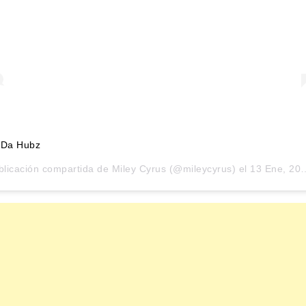
 Da Hubz
blicación compartida de
Miley Cyrus
(@mileycyrus) el
13 Ene, 2019 a las 8:29 PST