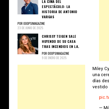
LA CIMA DEL
ESPECTÁCULO: LA
HISTORIA DE ANTONIO
VARGAS
POR OOOPS!MAGAZINE
23 DE JUNIO DE 2025
CHRISSY TEIGEN SALE
HUYENDO DE SU CASA
TRAS INCENDIOS EN LA.
POR OOOPS!MAGAZINE
9 DE ENERO DE 2025
Miley C
una cer
días de
vestido
pic.
— Mi