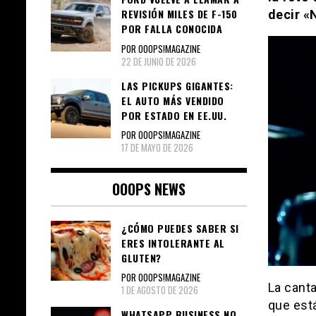
REVISIÓN MILES DE F-150
decir «
POR FALLA CONOCIDA
POR OOOPS!MAGAZINE
22 DE JUNIO DE 2026
LAS PICKUPS GIGANTES:
EL AUTO MÁS VENDIDO
POR ESTADO EN EE.UU.
POR OOOPS!MAGAZINE
17 DE MAYO DE 2026
OOOPS NEWS
¿CÓMO PUEDES SABER SI
ERES INTOLERANTE AL
GLUTEN?
POR OOOPS!MAGAZINE
La canta
1 DE AGOSTO DE 2026
que est
WHATSAPP BUSINESS NO