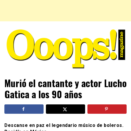
Farándula farándula y mucho más. El magazine para estar
Ooops! Magazine
Murió el cantante y actor Lucho
al tanto de las celebridades que sigues, todo a tu alcance
en un mismo lugar. Grupo Leferas™
Gatica a los 90 años
Descanse en paz el legendario músico de boleros.