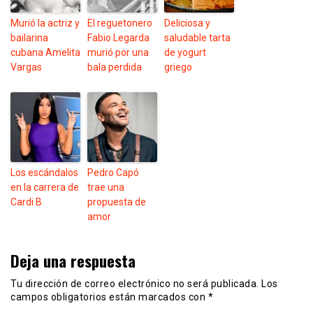
Murió la actriz y
El reguetonero
Deliciosa y
bailarina
Fabio Legarda
saludable tarta
cubana Amelita
murió por una
de yogurt
Vargas
bala perdida
griego
Los escándalos
Pedro Capó
en la carrera de
trae una
Cardi B
propuesta de
amor
Deja una respuesta
Tu dirección de correo electrónico no será publicada.
Los
campos obligatorios están marcados con
*