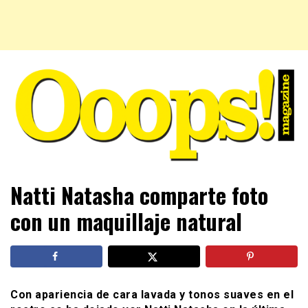
Farándula farándula y mucho más. El magazine para estar
Ooops! Magazine
Natti Natasha comparte foto
al tanto de las celebridades que sigues, todo a tu alcance
en un mismo lugar. Grupo Leferas™
con un maquillaje natural
Con apariencia de cara lavada y tonos suaves en el