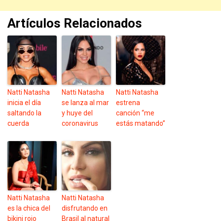
Artículos Relacionados
Natti Natasha
Natti Natasha
Natti Natasha
inicia el día
se lanza al mar
estrena
saltando la
y huye del
canción “me
cuerda
coronavirus
estás matando”
Natti Natasha
Natti Natasha
es la chica del
disfrutando en
bikini rojo
Brasil al natural