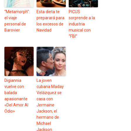
“Metamorph”:
Esta dieta te
PICUS
el viaje
preparará para
sorprende a la
personal de
los excesos de
industria
Barovier
Navidad
musical con
“FBI”
Digiannia
La joven
vuelve con
cubana Maday
balada
Velázquez se
apasionante
casa con
«Del Amor Al
Jermaine
Odio»
Jackson, el
hermano de
Michael
Jackson