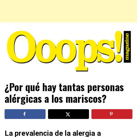
Farándula farándula y mucho más. El magazine para estar
Ooops! Magazine
¿Por qué hay tantas personas
al tanto de las celebridades que sigues, todo a tu alcance
en un mismo lugar. Grupo Leferas™
alérgicas a los mariscos?
La prevalencia de la alergia a