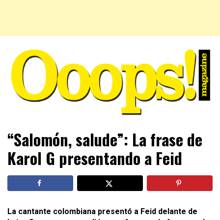
Farándula farándula y mucho más. El magazine para estar
Ooops! Magazine
“Salomón, salude”: La frase de
al tanto de las celebridades que sigues, todo a tu alcance
en un mismo lugar. Grupo Leferas™
Karol G presentando a Feid
La cantante colombiana presentó a Feid delante de