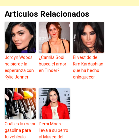
Artículos Relacionados
Jordyn Woods
¿Camila Sodi
El vestido de
no pierde la
busca el amor
Kim Kardashian
esperanza con
en Tinder?
que ha hecho
Kylie Jenner
enloquecer
Cuál es la mejor
Demi Moore
gasolina para
lleva a su perro
tu vehículo
al Museo del