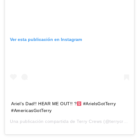
Ver esta publicación en Instagram
Ariel’s Dad!! HEAR ME OUT!! ?‍
#ArielsGotTerry
#AmericasGotTerry
Una publicación compartida de
Terry Crews
(@terrycrews) el