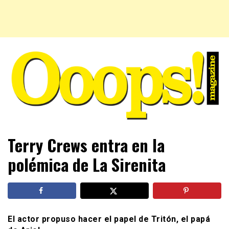
Farándula farándula y mucho más. El magazine para estar
Ooops! Magazine
Terry Crews entra en la
al tanto de las celebridades que sigues, todo a tu alcance
en un mismo lugar. Grupo Leferas™
polémica de La Sirenita
El actor propuso hacer el papel de Tritón, el papá