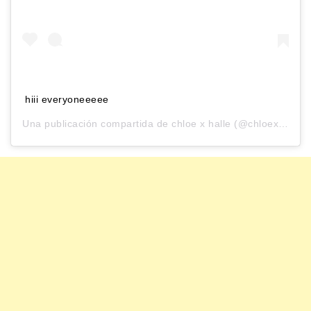
hiii everyoneeeee
Una publicación compartida de
chloe x halle
(@chloexhalle) el