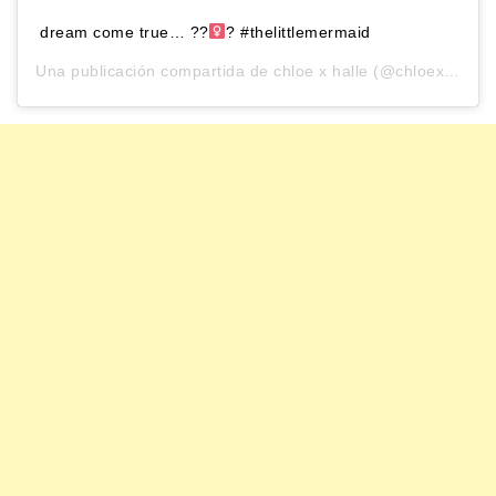
dream come true… ??‍
? #thelittlemermaid
Una publicación compartida de
chloe x halle
(@chloexhalle) el