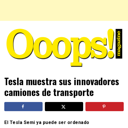
Farándula farándula y mucho más. El magazine para estar
Ooops! Magazine
Tesla muestra sus innovadores
al tanto de las celebridades que sigues, todo a tu alcance
en un mismo lugar. Grupo Leferas™
camiones de transporte
El Tesla Semi ya puede ser ordenado