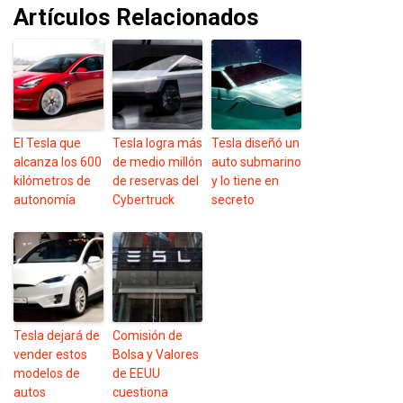
Artículos Relacionados
El Tesla que
Tesla logra más
Tesla diseñó un
alcanza los 600
de medio millón
auto submarino
kilómetros de
de reservas del
y lo tiene en
autonomía
Cybertruck
secreto
Tesla dejará de
Comisión de
vender estos
Bolsa y Valores
modelos de
de EEUU
autos
cuestiona