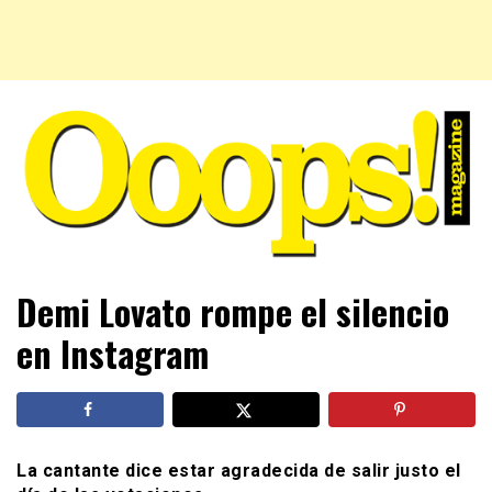
Farándula farándula y mucho más. El magazine para estar
Ooops! Magazine
Demi Lovato rompe el silencio
al tanto de las celebridades que sigues, todo a tu alcance
en un mismo lugar. Grupo Leferas™
en Instagram
La cantante dice estar agradecida de salir justo el