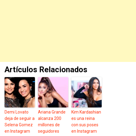
Artículos Relacionados
Demi Lovato
Ariana Grande
Kim Kardashian
deja de seguir a
alcanza 200
es una reina
Selena Gomez
millones de
con sus poses
en Instagram
seguidores
en Instagram