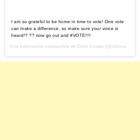
I am so grateful to be home in time to vote! One vote
can make a difference, so make sure your voice is
heard!? ?? now go out and #VOTE!!!!
Una publicación compartida de
Demi Lovato
(@ddlovato) el