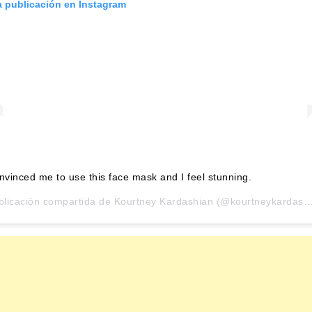
a publicación en Instagram
nvinced me to use this face mask and I feel stunning.
blicación compartida de
Kourtney Kardashian
(@kourtneykardash) el