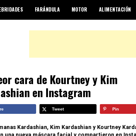
EBRIDADES
FARÁNDULA
MOTOR
ALIMENTACIÓN
eor cara de Kourtney y Kim
ashian en Instagram
re
Tweet
Pin
manas Kardashian, Kim Kardashian y Kourtney Kard
n una nueva máscara facial y compartieron en Inst