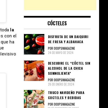
21 Feb, 2019 a las 12:52 PST
CÓCTELES
 toda
la
es con el
DISFRUTA DE UN DAIQUIRI
DE FRESA Y ALBAHACA
 que ha
ue
POR OOOPS!MAGAZINE
24 DE MAYO DE 2024
levisivo
DESCUBRE EL “CÓCTEL SIN
ALCOHOL DE LA CHICA
SOMNOLIENTA”
POR OOOPS!MAGAZINE
26 DE ENERO DE 2024
TRUCO NAVIDEÑO PARA
COCTELES Y BEBIDAS
POR OOOPS!MAGAZINE