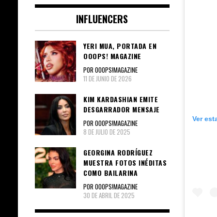
INFLUENCERS
YERI MUA, PORTADA EN
OOOPS! MAGAZINE
POR OOOPS!MAGAZINE
11 DE JUNIO DE 2026
KIM KARDASHIAN EMITE
DESGARRADOR MENSAJE
Ver est
POR OOOPS!MAGAZINE
8 DE JULIO DE 2025
GEORGINA RODRÍGUEZ
MUESTRA FOTOS INÉDITAS
COMO BAILARINA
POR OOOPS!MAGAZINE
30 DE ABRIL DE 2025