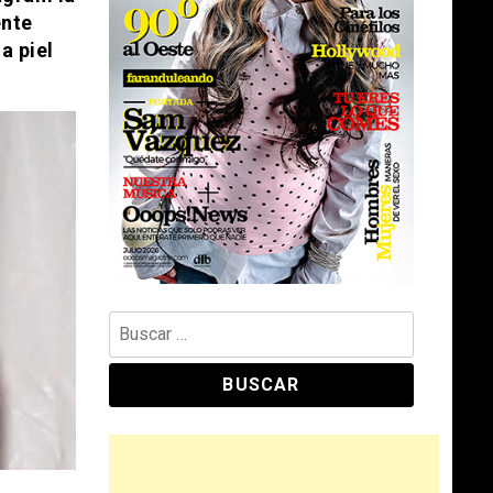
ente
a piel
Buscar: