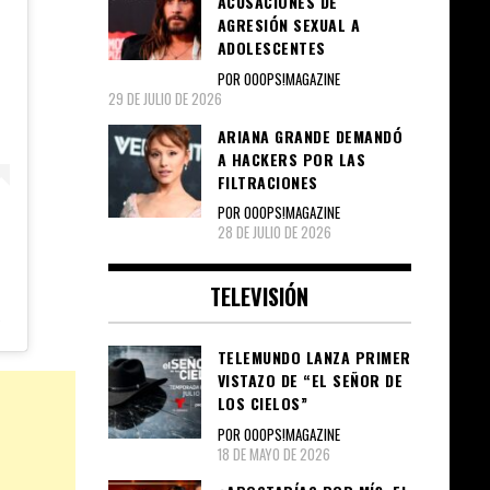
ACUSACIONES DE
AGRESIÓN SEXUAL A
ADOLESCENTES
POR OOOPS!MAGAZINE
29 DE JULIO DE 2026
ARIANA GRANDE DEMANDÓ
A HACKERS POR LAS
FILTRACIONES
POR OOOPS!MAGAZINE
28 DE JULIO DE 2026
TELEVISIÓN
27 Feb, 2019 a las 4:52 PST
TELEMUNDO LANZA PRIMER
VISTAZO DE “EL SEÑOR DE
LOS CIELOS”
POR OOOPS!MAGAZINE
18 DE MAYO DE 2026