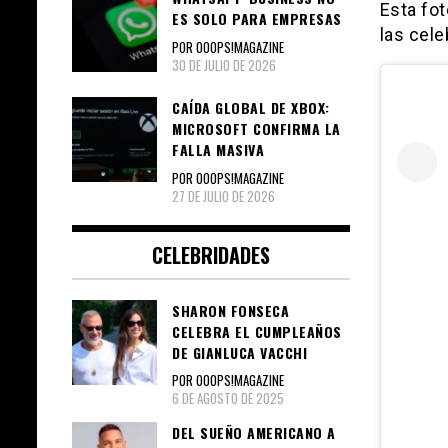
Esta fot
ES SOLO PARA EMPRESAS
las cel
POR OOOPS!MAGAZINE
30 DE JULIO DE 2026
CAÍDA GLOBAL DE XBOX:
MICROSOFT CONFIRMA LA
FALLA MASIVA
POR OOOPS!MAGAZINE
27 DE JULIO DE 2026
CELEBRIDADES
SHARON FONSECA
CELEBRA EL CUMPLEAÑOS
DE GIANLUCA VACCHI
POR OOOPS!MAGAZINE
6 DE AGOSTO DE 2025
DEL SUEÑO AMERICANO A