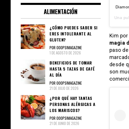
Diamond
ALIMENTACIÓN
Una pu
¿CÓMO PUEDES SABER SI
ERES INTOLERANTE AL
Kim por
GLUTEN?
magia d
POR OOOPS!MAGAZINE
paso de
1 DE AGOSTO DE 2026
marcado
BENEFICIOS DE TOMAR
desde q
HASTA 5 TAZAS DE CAFÉ
son muc
AL DÍA
comerci
POR OOOPS!MAGAZINE
21 DE JULIO DE 2026
¿POR QUÉ HAY TANTAS
PERSONAS ALÉRGICAS A
LOS MARISCOS?
POR OOOPS!MAGAZINE
21 DE JUNIO DE 2026