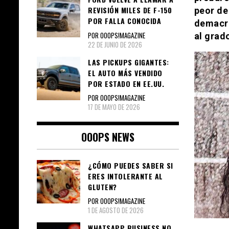
REVISIÓN MILES DE F-150
peor de
POR FALLA CONOCIDA
demacra
POR OOOPS!MAGAZINE
al grado
22 DE JUNIO DE 2026
LAS PICKUPS GIGANTES:
EL AUTO MÁS VENDIDO
POR ESTADO EN EE.UU.
POR OOOPS!MAGAZINE
17 DE MAYO DE 2026
OOOPS NEWS
¿CÓMO PUEDES SABER SI
ERES INTOLERANTE AL
GLUTEN?
POR OOOPS!MAGAZINE
1 DE AGOSTO DE 2026
WHATSAPP BUSINESS NO