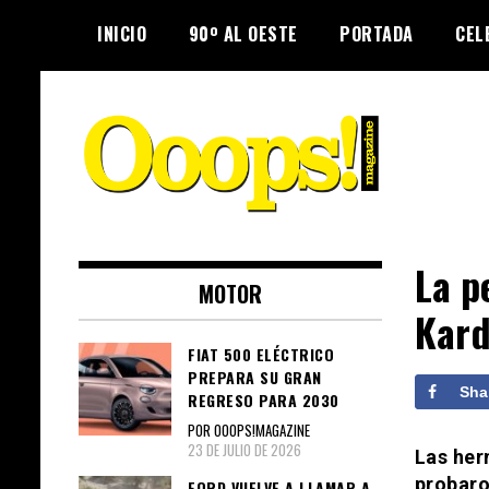
Skip
INICIO
90º AL OESTE
PORTADA
CEL
to
content
Farándula farándula y mucho más.
Ooops! Magazine
El magazine para estar al tanto de
La p
MOTOR
las celebridades que sigues, todo
Kard
a tu alcance en un mismo lugar.
Grupo Leferas™
FIAT 500 ELÉCTRICO
PREPARA SU GRAN
Sha
REGRESO PARA 2030
POR OOOPS!MAGAZINE
23 DE JULIO DE 2026
Las her
probaro
FORD VUELVE A LLAMAR A