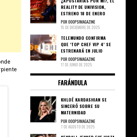
¿APOSTARÍAS POR MÍ?, EL
REALITY DE UNIVISION,
ESTRENO 18 DE ENERO
POR OOOPS!MAGAZINE
15 DE DICIEMBRE DE 2025
TELEMUNDO CONFIRMA
QUE ‘TOP CHEF VIP 4’ SE
ESTRENARÁ EN JULIO
POR OOOPS!MAGAZINE
onde
17 DE JUNIO DE 2025
rpiente
FARÁNDULA
KHLOÉ KARDASHIAN SE
SINCERÓ SOBRE SU
MATERNIDAD
POR OOOPS!MAGAZINE
7 DE AGOSTO DE 2025